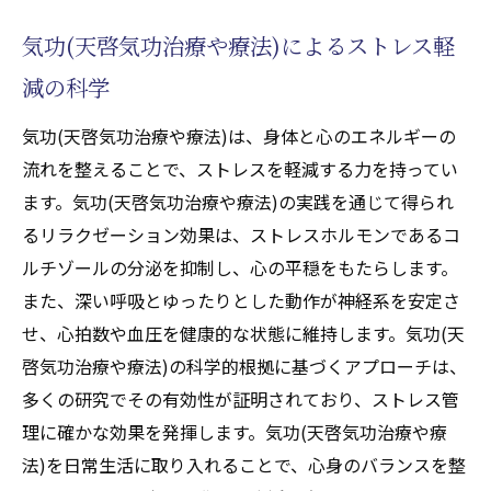
難病患者のための気功(天啓気功治療や療法)
気功(天啓気功治療や療法)によるストレス軽
サポートネットワーク
減の科学
気功(天啓気功治療や療法)とクンダリニーに
よる難病への新たな挑戦
気功(天啓気功治療や療法)は、身体と心のエネルギーの
流れを整えることで、ストレスを軽減する力を持ってい
気功(天啓気功治療や療法)の力で線維筋痛症を
ます。気功(天啓気功治療や療法)の実践を通じて得られ
寛解させる可能性と実践法
るリラクゼーション効果は、ストレスホルモンであるコ
気功(天啓気功治療や療法)が線維筋痛症に及
ルチゾールの分泌を抑制し、心の平穏をもたらします。
ぼす影響
また、深い呼吸とゆったりとした動作が神経系を安定さ
寛解を目指すための気功(天啓気功治療や療
せ、心拍数や血圧を健康的な状態に維持します。気功(天
法)メソッド
啓気功治療や療法)の科学的根拠に基づくアプローチは、
線維筋痛症の痛みを和らげる気功(天啓気功
多くの研究でその有効性が証明されており、ストレス管
治療や療法)テクニック
理に確かな効果を発揮します。気功(天啓気功治療や療
気功(天啓気功治療や療法)を用いた長期的な
法)を日常生活に取り入れることで、心身のバランスを整
健康維持戦略