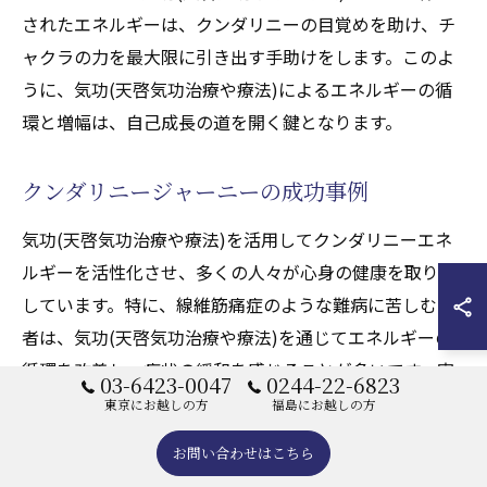
されたエネルギーは、クンダリニーの目覚めを助け、チ
ャクラの力を最大限に引き出す手助けをします。このよ
うに、気功(天啓気功治療や療法)によるエネルギーの循
環と増幅は、自己成長の道を開く鍵となります。
クンダリニージャーニーの成功事例
気功(天啓気功治療や療法)を活用してクンダリニーエネ
ルギーを活性化させ、多くの人々が心身の健康を取り戻
しています。特に、線維筋痛症のような難病に苦しむ患
者は、気功(天啓気功治療や療法)を通じてエネルギーの
循環を改善し、症状の緩和を感じることが多いです。実
03-6423-0047
0244-22-6823
際の成功事例として、気功(天啓気功治療や療法)による
東京にお越しの方
福島にお越しの方
エネルギーの調和を体験した人々は、痛みの軽減や精神
お問い合わせはこちら
的な安定を得られたと報告しています。クンダリニージ