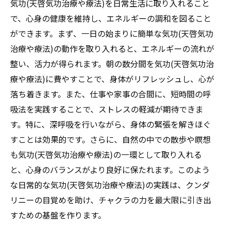
気功(天啓気功治療や療法)を日常生活に取り入れること
ーリングのステップ
で、心身の健康を維持し、エネルギーの調和を図ること
エネルギーバランスとメンタルヘルスの関
ができます。まず、一日の始まりに簡単な気功(天啓気功
連
治療や療法)の動作を取り入れると、エネルギーの流れが
気功(天啓気功治療や療法)でチャクラを整え
整い、活力が得られます。朝の数分間を気功(天啓気功治
る日常習慣
療や療法)に費やすことで、身体がリフレッシュし、心が
落ち着きます。また、仕事や家事の合間に、短時間の呼
難病へのアプローチとしての気功(天啓気功治療
吸法を実践することで、ストレスの軽減が期待できま
や療法)とクンダリニー活用法
す。特に、深呼吸を行いながら、身体の緊張を解きほぐ
難病に対する気功(天啓気功治療や療法)の可
すことは効果的です。さらに、自然の中での散歩や瞑想
能性
も気功(天啓気功治療や療法)の一環として取り入れる
クンダリニーと気功(天啓気功治療や療法)が
と、心身のバランスがより良好に保たれます。このよう
もたらす治癒の道
な日常的な気功(天啓気功治療や療法)の実践は、クンダ
気功(天啓気功治療や療法)を活用した難病治
リニーの目覚めを助け、チャクラの力を最大限に引き出
療の最新知見
すための基盤を作ります。
エネルギーアプローチの利点と課題