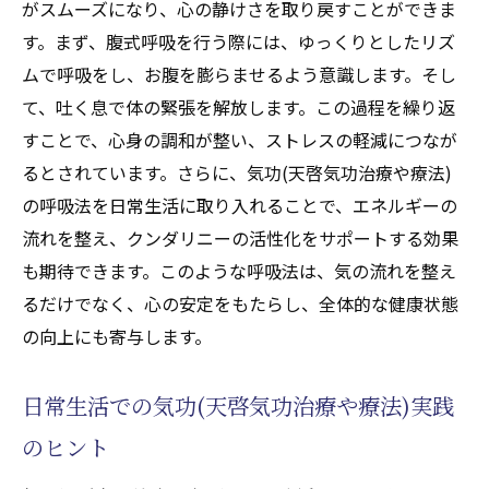
がスムーズになり、心の静けさを取り戻すことができま
気功(天啓気功治療や療法)を用いた自己治癒
す。まず、腹式呼吸を行う際には、ゆっくりとしたリズ
力の強化
ムで呼吸をし、お腹を膨らませるよう意識します。そし
健康改善のための気功(天啓気功治療や療法)
て、吐く息で体の緊張を解放します。この過程を繰り返
ライフスタイル
すことで、心身の調和が整い、ストレスの軽減につなが
エネルギーの流れと健康の関係
るとされています。さらに、気功(天啓気功治療や療法)
気功(天啓気功治療や療法)で健康を取り戻し
の呼吸法を日常生活に取り入れることで、エネルギーの
た体験談
流れを整え、クンダリニーの活性化をサポートする効果
チャクラの力を気功(天啓気功治療や療法)で引
も期待できます。このような呼吸法は、気の流れを整え
き出し心身のバランスを整える
るだけでなく、心の安定をもたらし、全体的な健康状態
の向上にも寄与します。
チャクラバランスの重要性
気功(天啓気功治療や療法)を用いたチャクラ
日常生活での気功(天啓気功治療や療法)実践
クリアリング
のヒント
心身のバランスを整えるための天啓気功法
気功(天啓気功治療や療法)によるチャクラヒ