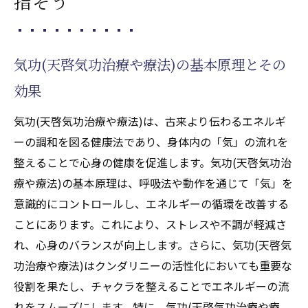
指そう
減の科学
クンダリニーと気功(天啓気功治療や療法)の
相乗効果
気功(天啓気功治療や療法)の基本原理とその
クンダリニーの目覚めとチャクラの力気功(天啓
効果
気功治療や療法)で引き出す方法
チャクラシステムの基礎知識
気功(天啓気功治療や療法)は、古来より伝わるエネルギ
気功(天啓気功治療や療法)を用いたチャクラ
ーの調和を図る健康法であり、身体内の「気」の流れを
バランスの取り方
整えることで心身の健康を促進します。気功(天啓気功治
クンダリニーとチャクラのエネルギー循環
療や療法)の基本原理は、呼吸法や動作を通じて「気」を
瞑想と気功(天啓気功治療や療法)の組み合わ
意識的にコントロールし、エネルギーの循環を改善する
せで効果を高める
ことにあります。これにより、ストレスや不調が軽減さ
れ、心身のバランスが向上します。さらに、気功(天啓気
クンダリニー目覚めの体験談と方法
功治療や療法)はクンダリニーの活性化においても重要な
チャクラを活性化するための天啓気功術
役割を果たし、チャクラを整えることでエネルギーの流
線維筋痛症の寛解に繋がる気功(天啓気功治療や
れをスムーズにします。特に、気功(天啓気功治療や療