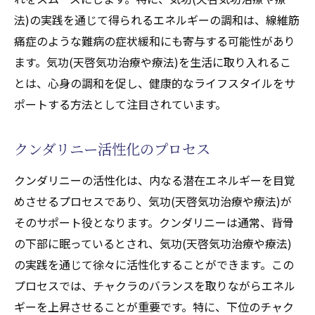
療法)のエネルギー調和を探る
法)の実践を通じて得られるエネルギーの調和は、線維筋
線維筋痛症とエネルギー療法(天啓気功治療
痛症のような難病の症状緩和にも寄与する可能性があり
や療法)のつながり
ます。気功(天啓気功治療や療法)を生活に取り入れるこ
気功(天啓気功治療や療法)のエネルギーがも
とは、心身の調和を促し、健康的なライフスタイルをサ
たらす身体への影響
ポートする方法として注目されています。
寛解を目指すための気功(天啓気功治療や療
法)プラクティス
クンダリニー活性化のプロセス
線維筋痛症における気功(天啓気功治療や療
クンダリニーの活性化は、内なる潜在エネルギーを目覚
法)の効果の研究
めさせるプロセスであり、気功(天啓気功治療や療法)が
エネルギー調和が症状緩和に及ぼす影響
そのサポート役となります。クンダリニーは通常、背骨
気功(天啓気功治療や療法)を取り入れた実践
の下部に眠っているとされ、気功(天啓気功治療や療法)
者の声
の実践を通じて徐々に活性化することができます。この
クンダリニーとチャクラの潜在力を気功(天啓気
プロセスでは、チャクラのバランスを取りながらエネル
功治療や療法)で最大限に引き出す秘訣
ギーを上昇させることが重要です。特に、下位のチャク