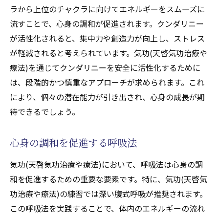
潜在力を引き出すための気功(天啓気功治療
ラから上位のチャクラに向けてエネルギーをスムーズに
や療法)テクニック
流すことで、心身の調和が促進されます。クンダリニー
クンダリニーエネルギーの最適化方法
が活性化されると、集中力や創造力が向上し、ストレス
が軽減されると考えられています。気功(天啓気功治療や
チャクラの力を引き出す特定の気功(天啓気
療法)を通じてクンダリニーを安全に活性化するために
功治療や療法)練習
は、段階的かつ慎重なアプローチが求められます。これ
気功(天啓気功治療や療法)によるエネルギー
により、個々の潜在能力が引き出され、心身の成長が期
の循環と増幅
待できるでしょう。
クンダリニージャーニーの成功事例
気功(天啓気功治療や療法)がもたらす潜在力
心身の調和を促進する呼吸法
の解放
気功(天啓気功治療や療法)において、呼吸法は心身の調
気功(天啓気功治療や療法)を通じたクンダリニ
和を促進するための重要な要素です。特に、気功(天啓気
ーの活性化健康改善の新たな道
功治療や療法)の練習では深い腹式呼吸が推奨されます。
気功(天啓気功治療や療法)と健康改善の歴史
この呼吸法を実践することで、体内のエネルギーの流れ
クンダリニー活性化による健康への影響