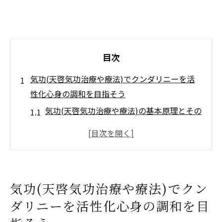
目次
気功(天啓気功治療や療法)でクンダリニーを活
性化心身の調和を目指そう
気功(天啓気功治療や療法)の基本原理とその
効果
クンダリニー活性化のプロセス
心身の調和を促進する呼吸法
日常生活での気功(天啓気功治療や療法)実践
気功(天啓気功治療や療法)でクン
のヒント
ダリニーを活性化心身の調和を目
気功(天啓気功治療や療法)によるストレス軽