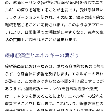
め、遠隔ヒーリング(天啓気功治療や療法)を通じてエネ
遠隔ヒーリング(天啓気功治療や療法)による
ルギーの滞りを解消することが重要です。受け手は深い
痛み軽減の実証
リラクゼーションを促され、その結果、痛みの総合的な
心身の調和を促す線維筋痛症への気功(天啓気功
軽減を感じることが期待されます。このようなアプロー
治療や療法)アプローチ
チにより、日常生活での活動がしやすくなり、患者の生
活の質向上が図られることが望まれます。
心身のバランスを整える気功(天啓気功治療
や療法)の力
線維筋痛症とエネルギーの繋がり
線維筋痛症における心身の調和
気功(天啓気功治療や療法)アプローチの基礎
線維筋痛症における痛みは、単なる身体的なものに留ま
知識
らず、心身全体に影響を及ぼします。エネルギーの流れ
気功(天啓気功治療や療法)による心の安定化
が滞ると、この痛みはさらなる不調を引き起こすことが
あります。遠隔気功ヒーリング(天啓気功治療や療法)
心身調和を図る遠隔気功(天啓気功治療や療
は、チャクラを整えることにより、エネルギーの流れを
法)の施術
改善することを目指します。これにより、線維筋痛症の
線維筋痛症改善のための心身調和
症状が軽減され、自然治癒力が引き出される可能性があ