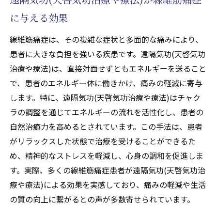
の緩和を目指す
に与える効果
チャクラを整える線維筋痛症治療の新時代
チャクラバランスと線維筋痛症
線維筋痛症は、その複雑な症状と多面的な痛みにより、
治療におけるチャクラの役割
患者に大きな負担を強いる疾患です。遠隔気功(天啓気功
治療や療法)は、直接対面せずともエネルギーを送ること
線維筋痛症改善へのチャクラ調整
で、患者のエネルギー体に働きかけ、痛みの軽減に寄与
チャクラヒーリング(天啓気功治療や療法)の
します。特に、遠隔気功(天啓気功治療や療法)はチャク
実践方法
ラの調整を通じてエネルギーの流れを活性化し、患者の
チャクラを整えることで得られる効果
自然治癒力を高めるとされています。この手法は、患者
線維筋痛症とチャクラエネルギーの関係
がリラックスした状態で治療を受けることができるた
遠隔ヒーリング(天啓気功治療や療法)で実現す
め、精神的なストレスを軽減し、心身の調和を促進しま
る線維筋痛症の痛み緩和
す。実際、多くの線維筋痛症患者が遠隔気功(天啓気功治
遠隔ヒーリング(天啓気功治療や療法)の基礎
療や療法)による効果を実感しており、痛みの軽減や生活
知識
の質の向上に繋がるとの声が多数寄せられています。
線維筋痛症の痛みのメカニズム