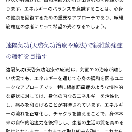
線維筋痛症治療における遠隔気功(天啓気功治療
ります。エネルギーのバランスを意識することは、心身
や療法)の未来展望
の健康を回復するための重要なアプローチであり、線維
遠隔気功(天啓気功治療や療法)がもたらす今
筋痛症の患者にとって希望の光となるでしょう。
後の可能性
線維筋痛症治療の新たな展開
遠隔気功(天啓気功治療や療法)で線維筋痛症
未来の治療法としての遠隔気功(天啓気功治
の緩和を目指す
療や療法)
遠隔気功(天啓気功治療や療法)と技術革新の
遠隔気功(天啓気功治療や療法)は、対面での治療が難し
融合
い状況でも、エネルギーを通じて心身の調和を図るユニ
ークなアプローチです。特に線維筋痛症のような慢性的
線維筋痛症治療の未来を見据えて
な症状に対しては、身体の内なるエネルギーを活性化
遠隔気功(天啓気功治療や療法)の進化とその
し、痛みを和らげることが期待されています。エネルギ
展望
ーの流れを正常化し、チャクラを整えることで、身体本
来の自律的治癒力を後押しし、患者の生活の質を高める
助けとなります。これまでの取り組みを礎に、これから