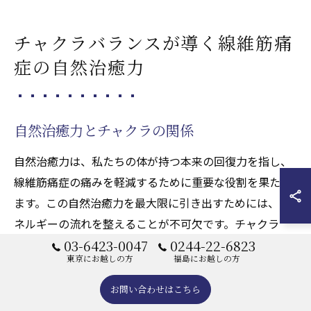
チャクラバランスが導く線維筋痛
症の自然治癒力
自然治癒力とチャクラの関係
自然治癒力は、私たちの体が持つ本来の回復力を指し、
線維筋痛症の痛みを軽減するために重要な役割を果たし
ます。この自然治癒力を最大限に引き出すためには、エ
ネルギーの流れを整えることが不可欠です。チャクラ
は、このエネルギーの流れの中心として機能しており、
03-6423-0047
0244-22-6823
東京にお越しの方
福島にお越しの方
各チャクラが適切に調和することで、身体全体のバラン
スが保たれ、自然治癒力が強化されるのです。特に線維
お問い合わせはこちら
筋痛症の患者においては、チャクラがエネルギーの流れ