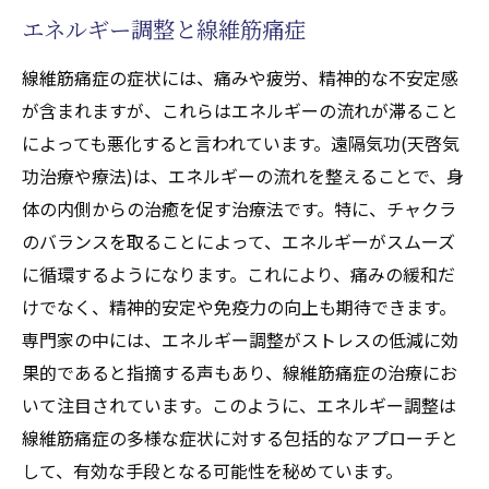
遠隔ヒーリング(天啓気功治療や療法)がもた
エネルギー調整と線維筋痛症
らす痛み緩和
線維筋痛症の症状には、痛みや疲労、精神的な不安定感
症例紹介：遠隔ヒーリング(天啓気功治療や
が含まれますが、これらはエネルギーの流れが滞ること
療法)の実績
によっても悪化すると言われています。遠隔気功(天啓気
線維筋痛症と遠隔ヒーリング(天啓気功治療
功治療や療法)は、エネルギーの流れを整えることで、身
や療法)の相性
体の内側からの治癒を促す治療法です。特に、チャクラ
遠隔ヒーリング(天啓気功治療や療法)の施術
のバランスを取ることによって、エネルギーがスムーズ
プロセス
に循環するようになります。これにより、痛みの緩和だ
線維筋痛症患者が知るべき遠隔気功(天啓気功治
けでなく、精神的安定や免疫力の向上も期待できます。
療や療法)の効果
専門家の中には、エネルギー調整がストレスの低減に効
果的であると指摘する声もあり、線維筋痛症の治療にお
線維筋痛症における遠隔気功(天啓気功治療
いて注目されています。このように、エネルギー調整は
や療法)の利点
線維筋痛症の多様な症状に対する包括的なアプローチと
患者の声：遠隔気功(天啓気功治療や療法)の
して、有効な手段となる可能性を秘めています。
体験談