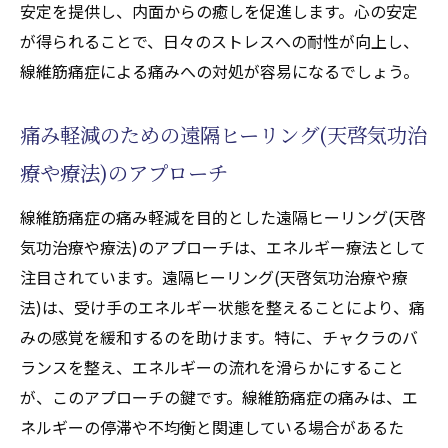
安定を提供し、内面からの癒しを促進します。心の安定
線維筋痛症と自然治癒力の相互作用
が得られることで、日々のストレスへの耐性が向上し、
治療(天啓気功治療や療法)におけるチャクラ
線維筋痛症による痛みへの対処が容易になるでしょう。
の重要性
チャクラを整えることでの自然治癒効果
痛み軽減のための遠隔ヒーリング(天啓気功治
線維筋痛症の痛みを変える遠隔ヒーリング(天啓
療や療法)のアプローチ
気功治療や療法)の実例
線維筋痛症の痛み軽減を目的とした遠隔ヒーリング(天啓
実際の症例紹介：線維筋痛症と遠隔ヒーリ
気功治療や療法)のアプローチは、エネルギー療法として
ング(天啓気功治療や療法)
注目されています。遠隔ヒーリング(天啓気功治療や療
遠隔ヒーリング(天啓気功治療や療法)の具体
法)は、受け手のエネルギー状態を整えることにより、痛
的な施術内容
みの感覚を緩和するのを助けます。特に、チャクラのバ
痛みの変化を感じた体験談
ランスを整え、エネルギーの流れを滑らかにすること
線維筋痛症患者の改善例
が、このアプローチの鍵です。線維筋痛症の痛みは、エ
遠隔ヒーリング(天啓気功治療や療法)の実践
ネルギーの停滞や不均衡と関連している場合があるた
的成功例