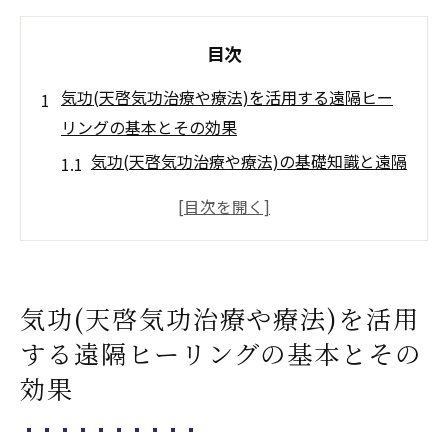
目次
気功(天啓気功治療や療法)を活用する遠隔ヒー
リングの基本とその効果
気功(天啓気功治療や療法)の基礎知識と遠隔
ヒーリングの実践方法
遠隔ヒーリング(天啓気功治療や療法)におけ
るエネルギーの流れを理解する
気功(天啓気功治療や療法)による遠隔ヒーリ
気功(天啓気功治療や療法)を活用
ング(天啓気功治療や療法)の効果を最大化す
する遠隔ヒーリングの基本とその
るコツ
効果
遠隔ヒーリング(天啓気功治療や療法)で実感
する心と体の変化
気功(天啓気功治療や療法)を用いた遠隔ヒー