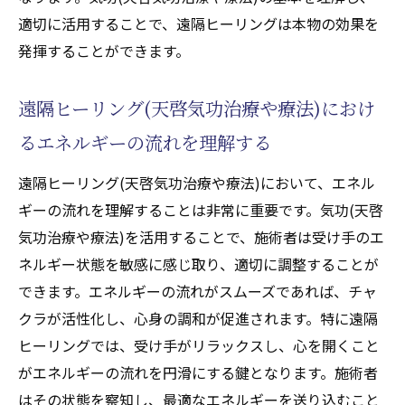
適切に活用することで、遠隔ヒーリングは本物の効果を
心身の調和を促進するための気功(天啓気功
発揮することができます。
治療や療法)エクササイズ
体験者が語る遠隔ヒーリング(天啓気功治療
遠隔ヒーリング(天啓気功治療や療法)におけ
や療法)による変化
るエネルギーの流れを理解する
気功(天啓気功治療や療法)でチャクラを覚醒さ
せる方法とその重要性
遠隔ヒーリング(天啓気功治療や療法)において、エネル
チャクラシステムの基礎知識とその働き
ギーの流れを理解することは非常に重要です。気功(天啓
気功(天啓気功治療や療法)を用いたチャクラ
気功治療や療法)を活用することで、施術者は受け手のエ
のバランスの取り方
ネルギー状態を敏感に感じ取り、適切に調整することが
遠隔ヒーリング(天啓気功治療や療法)でチャ
できます。エネルギーの流れがスムーズであれば、チャ
クラを活性化する具体的方法
クラが活性化し、心身の調和が促進されます。特に遠隔
ヒーリングでは、受け手がリラックスし、心を開くこと
気功(天啓気功治療や療法)とチャクラ覚醒の
がエネルギーの流れを円滑にする鍵となります。施術者
深い関係性を探る
はその状態を察知し、最適なエネルギーを送り込むこと
チャクラの覚醒がもたらす自己成長と潜在