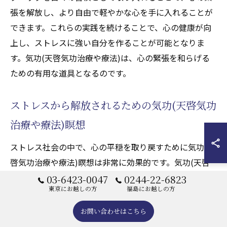
張を解放し、より自由で軽やかな心を手に入れることが
できます。これらの実践を続けることで、心の健康が向
上し、ストレスに強い自分を作ることが可能となりま
す。気功(天啓気功治療や療法)は、心の緊張を和らげる
ための有用な道具となるのです。
ストレスから解放されるための気功(天啓気功
治療や療法)瞑想
ストレス社会の中で、心の平穏を取り戻すために気功(天
啓気功治療や療法)瞑想は非常に効果的です。気功(天啓
気功治療や療法)瞑想は、内なるエネルギーの流れを意識
03-6423-0047
0244-22-6823
東京にお越しの方
福島にお越しの方
的に感じ取り、心の雑念を一掃する瞑想法です。まず、
静かな場所でリラックスした状態を作り、呼吸に意識を
お問い合わせはこちら
集中させます。次に、チャクラにフォーカスし、気の流