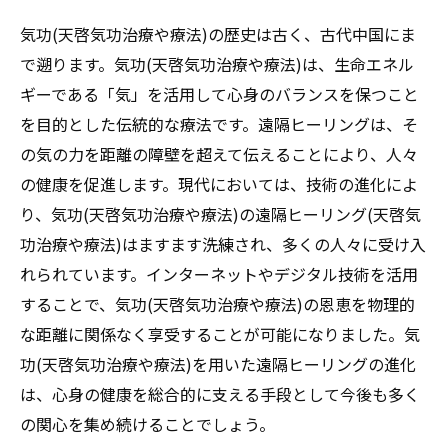
と再生プロセス
気功(天啓気功治療や療法)の歴史は古く、古代中国にま
気功(天啓気功治療や療法)で自己成長を促す遠
で遡ります。気功(天啓気功治療や療法)は、生命エネル
隔ヒーリングの活用法
ギーである「気」を活用して心身のバランスを保つこと
気功(天啓気功治療や療法)を使った自己成長
を目的とした伝統的な療法です。遠隔ヒーリングは、そ
の基礎理論
の気の力を距離の障壁を超えて伝えることにより、人々
遠隔ヒーリング(天啓気功治療や療法)が自己
の健康を促進します。現代においては、技術の進化によ
成長に役立つ理由
り、気功(天啓気功治療や療法)の遠隔ヒーリング(天啓気
気功(天啓気功治療や療法)と自己成長を促進
功治療や療法)はますます洗練され、多くの人々に受け入
する目標設定
れられています。インターネットやデジタル技術を活用
自己成長をサポートする気功(天啓気功治療
することで、気功(天啓気功治療や療法)の恩恵を物理的
や療法)メソッド
な距離に関係なく享受することが可能になりました。気
気功(天啓気功治療や療法)による遠隔ヒーリ
功(天啓気功治療や療法)を用いた遠隔ヒーリングの進化
ング(天啓気功治療や療法)の継続的な成果
は、心身の健康を総合的に支える手段として今後も多く
自己成長における気功(天啓気功治療や療法)
の関心を集め続けることでしょう。