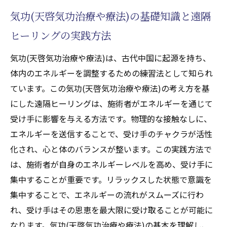
気功(天啓気功治療や療法)の基礎知識と遠隔
リング(天啓気功治療や療法)の歴史とその進
化
ヒーリングの実践方法
遠隔ヒーリング(天啓気功治療や療法)がもた
気功(天啓気功治療や療法)は、古代中国に起源を持ち、
らす精神的安定と心の平穏
体内のエネルギーを調整するための練習法として知られ
心と体を調和させる気功(天啓気功治療や療法)
ています。この気功(天啓気功治療や療法)の考え方を基
による遠隔ヒーリングの実践
にした遠隔ヒーリングは、施術者がエネルギーを通じて
気功(天啓気功治療や療法)を通じて得られる
受け手に影響を与える方法です。物理的な接触なしに、
心身の調和とは
エネルギーを送信することで、受け手のチャクラが活性
遠隔ヒーリング(天啓気功治療や療法)で心の
化され、心と体のバランスが整います。この実践方法で
バランスを整える
は、施術者が自身のエネルギーレベルを高め、受け手に
気功(天啓気功治療や療法)の技術を高めるた
集中することが重要です。リラックスした状態で意識を
めの実践法
集中することで、エネルギーの流れがスムーズに行わ
遠隔ヒーリング(天啓気功治療や療法)のセッ
れ、受け手はその恩恵を最大限に受け取ることが可能に
ション準備と心構え
なります。気功(天啓気功治療や療法)の基本を理解し、