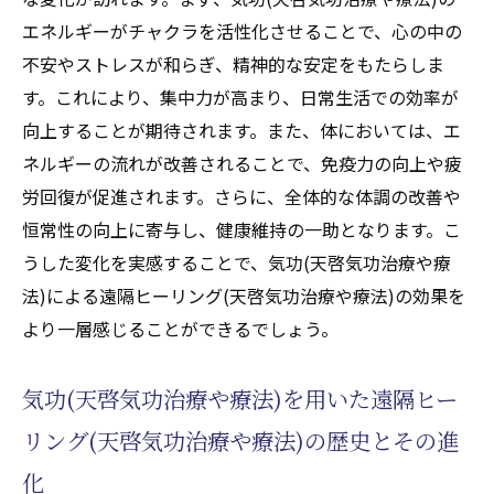
れる新たな気づき
エネルギーがチャクラを活性化させることで、心の中の
心身のバランスを整えるための気功遠隔ヒーリ
不安やストレスが和らぎ、精神的な安定をもたらしま
ング(天啓気功治療や療法)のステップ
す。これにより、集中力が高まり、日常生活での効率が
心身のバランスを取るための気功(天啓気功
向上することが期待されます。また、体においては、エ
治療や療法)のステップ
ネルギーの流れが改善されることで、免疫力の向上や疲
遠隔ヒーリング(天啓気功治療や療法)の導入
労回復が促進されます。さらに、全体的な体調の改善や
と初期ステップ
恒常性の向上に寄与し、健康維持の一助となります。こ
気功(天啓気功治療や療法)エネルギーを効果
うした変化を実感することで、気功(天啓気功治療や療
的に活用する方法
法)による遠隔ヒーリング(天啓気功治療や療法)の効果を
遠隔ヒーリング(天啓気功治療や療法)の進化
より一層感じることができるでしょう。
と心身への影響
心身のバランスを整えるための継続的な実
気功(天啓気功治療や療法)を用いた遠隔ヒー
践
リング(天啓気功治療や療法)の歴史とその進
気功(天啓気功治療や療法)を通じた心の浄化
化