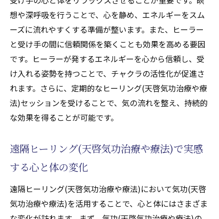
想や深呼吸を行うことで、心を静め、エネルギーをスム
日々の生活における気功(天啓気功治療や療
ーズに流れやすくする準備が整います。また、ヒーラー
法)の実践例
と受け手の間に信頼関係を築くことも効果を高める要因
遠隔ヒーリングの魅力と気功(天啓気功治療や療
です。ヒーラーが発するエネルギーを心から信頼し、受
法)によるチャクラ活性化のプロセス
け入れる姿勢を持つことで、チャクラの活性化が促進さ
遠隔ヒーリング(天啓気功治療や療法)の利点
れます。さらに、定期的なヒーリング(天啓気功治療や療
とその可能性
法)セッションを受けることで、気の流れを整え、持続的
気功(天啓気功治療や療法)でチャクラを活性
な効果を得ることが可能です。
化する具体的なステップ
遠隔ヒーリング(天啓気功治療や療法)を受け
遠隔ヒーリング(天啓気功治療や療法)で実感
る際の心の準備
する心と体の変化
エネルギーの流れを感じ取る練習法
遠隔ヒーリング(天啓気功治療や療法)において気功(天啓
チャクラ活性化プロセスの科学的視点
気功治療や療法)を活用することで、心と体にはさまざま
遠隔ヒーリング(天啓気功治療や療法)で得ら
な変化が訪れます。まず、気功(天啓気功治療や療法)の