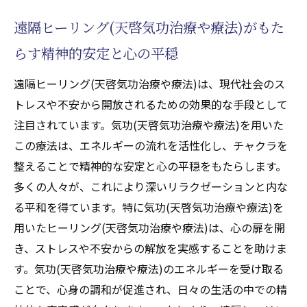
の重要性を再確認
遠隔ヒーリング(天啓気功治療や療法)がもた
気功(天啓気功治療や療法)による遠隔ヒーリン
グで内なるエネルギーを最大限に引き出す
らす精神的安定と心の平穏
内なるエネルギーを活性化する気功(天啓気
遠隔ヒーリング(天啓気功治療や療法)は、現代社会のス
功治療や療法)の力
トレスや不安から開放されるための効果的な手段として
遠隔ヒーリング(天啓気功治療や療法)でエネ
注目されています。気功(天啓気功治療や療法)を用いた
ルギーを引き出すテクニック
この療法は、エネルギーの流れを活性化し、チャクラを
気功(天啓気功治療や療法)によるエネルギー
整えることで精神的な安定と心の平穏をもたらします。
活用の実践例
多くの人々が、これにより深いリラクゼーションと内な
遠隔ヒーリング(天啓気功治療や療法)による
る平和を得ています。特に気功(天啓気功治療や療法)を
エネルギーの充実感
用いたヒーリング(天啓気功治療や療法)は、心の扉を開
内なるエネルギーを引き出すための気功(天
き、ストレスや不安からの解放を実感することを助けま
啓気功治療や療法)の秘訣
す。気功(天啓気功治療や療法)のエネルギーを受け取る
気功(天啓気功治療や療法)エネルギーの活性
ことで、心身の調和が促進され、日々の生活の中での精