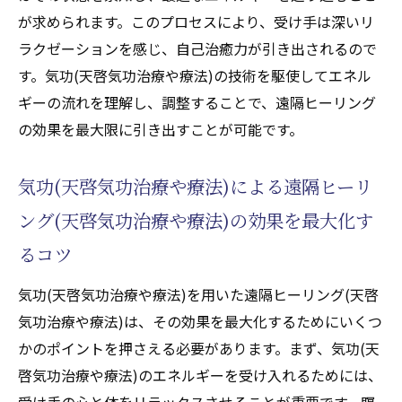
が求められます。このプロセスにより、受け手は深いリ
能力
ラクゼーションを感じ、自己治癒力が引き出されるので
チャクラ調整による精神的な安定と幸福感
す。気功(天啓気功治療や療法)の技術を駆使してエネル
気功(天啓気功治療や療法)のエネルギーで日常
ギーの流れを理解し、調整することで、遠隔ヒーリング
のストレスを解放する方法
の効果を最大限に引き出すことが可能です。
日常生活に気功(天啓気功治療や療法)を取り
入れるメリット
気功(天啓気功治療や療法)による遠隔ヒーリ
遠隔ヒーリング(天啓気功治療や療法)でスト
ング(天啓気功治療や療法)の効果を最大化す
レスを軽減するプロセス
るコツ
気功(天啓気功治療や療法)エネルギーの利用
でストレス管理を極める
気功(天啓気功治療や療法)を用いた遠隔ヒーリング(天啓
心の緊張を解放するための気功(天啓気功治
気功治療や療法)は、その効果を最大化するためにいくつ
療や療法)テクニック
かのポイントを押さえる必要があります。まず、気功(天
ストレスから解放されるための気功(天啓気
啓気功治療や療法)のエネルギーを受け入れるためには、
功治療や療法)瞑想
受け手の心と体をリラックスさせることが重要です。瞑