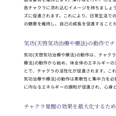
ストレス軽減に役立つ
各チャクラに流れ込むイメージを持ちましょう
気功(天啓気功治療や
ズに促進されます。これにより、日常生活で
気功(天啓気功治療や療法
の健康を維持し、自己の成長を促進すること
自己認識を高めるため
チャクラの状態を気功
気功(天啓気功治療や療法)の動作で
気功(天啓気功治療や
気功(天啓気功治療や療法)の動作は、チャク
チャクラを通じた自己
療法)の動作から始め、体全体のエネルギー
気功(天啓気功治療や
とで、チャクラの活性化が促進されます。これ
チャクラ活性化で得ら
気功治療や療法)の動作は柔軟性と集中力を
クンダリニーのパワーを気
に内なるエネルギーの調和が促進され、心身
クンダリニーエネルギ
気功(天啓気功治療や
チャクラ覚醒の効果を最大化するた
クンダリニーパワーを