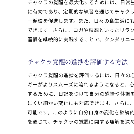
チャクラの覚醒を最大化するためには、日常生
エネルギーの流れを最
に有効であり、定期的な練習を通じてチャク
クンダリニー体験を深
ー循環を促進します。また、日々の食生活に
気功(天啓気功治療や
できます。さらに、ヨガや瞑想といったリラ
気功(天啓気功治療や療法
習慣を継続的に実践することで、クンダリニ
気功(天啓気功治療や
心身の健康を維持する
チャクラ覚醒の進捗を評価する方法
気功(天啓気功治療や
チャクラ覚醒の進捗を評価するには、日々の心
健康的なライフスタイ
ギーがよりスムーズに流れるようになると、
気功(天啓気功治療や
するために、日記をつけて自分の感情や体調
持続可能な健康状態を
にくい細かい変化にも対応できます。さらに
気功と共に歩む成長の旅を
可能です。このように自分自身の変化を継続
気功を始めるための第
を通じて、チャクラの覚醒に関する理解を深
成長を促すための気功