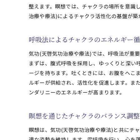
クンダリニーエネルギ
整えます。瞑想では、チャクラの場所を意識
内なるエネルギーを気功(
治療や療法)によるチャクラ活性化の基盤が築
気功(天啓気功治療や
内なるエネルギーを高
呼吸法によるチャクラのエネルギー
気功(天啓気功治療や
気功(天啓気功治療や療法)では、呼吸法が重
エネルギー目覚めのた
まずは、腹式呼吸を採用し、ゆっくりと深い
エネルギー覚醒を支え
ージを持ちます。吐くときには、お腹をへこ
エネルギー認識の深化
ルギーが供給され、活性化を促進します。ま
気功(天啓気功治療や療法
ンダリニーのエネルギーが高まります。
気功(天啓気功治療や
日常生活に気功(天啓
瞑想を通じたチャクラのバランス調整
精神的安定をもたらす
瞑想は、気功(天啓気功治療や療法)と共にチ
身体の健康を維持する
適な姿勢を維持します。深呼吸を行い、心を落