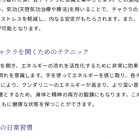
気功(天啓気功治療や療法)のアプローチ
。気功(天啓気功治療や療法)を用いることで、チャクラ
療法)を用いた精神的成長の促進法
のストレスを軽減し、内なる安定がもたらされます。また
)によるチャクラの活性化で自己認識を深める
が可能となります。
のチャクラワーク
(天啓気功治療や療法)で見極める方法
チャクラを開くためのテクニック
療法)を使った内省のプロセス
ラを開き、エネルギーの流れを活性化するために非常に効果
理解の深化法
の流れを意識します。手を使ってエネルギーを感じ取り、各
療法)における自己認識の進化ステップ
により、クンダリニーのエネルギーが高まり、より深い意
れる精神的洞察
必要とするため、身体と精神の両方の鍛錬にもなります。こ
功(天啓気功治療や療法)で引き出すアプローチ
ともに健康な状態を保つことができます。
ーの特性とその活用法
療法)によるクンダリニーのスムーズな解放法
めの日常習慣
日常に活かすテクニック