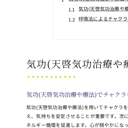
気功(天啓気功治療や
呼吸法によるチャクラ
瞑想を通じたチャクラ
気功(天啓気功治療や
チャクラ覚醒の効果を
チャクラ覚醒の進捗を
気功(天啓気功治療や
気功(天啓気功治療や療法
クンダリニーエネルギ
気功(天啓気功治療や
気功(天啓気功治療や療法)でチャク
安全にクンダリニーを
気功(天啓気功治療や療法)を用いてチャクラ
クンダリニーの上昇を
え、気持ちを安定させることが重要です。次
気功(天啓気功治療や
ネルギー循環を促進します。心が穏やかになっ