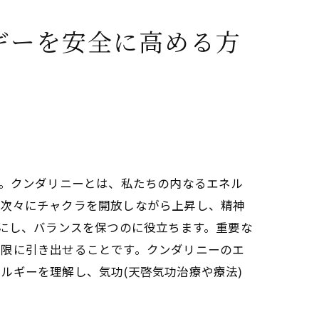
ギーを安全に高める方
ともに得られる人生の変化
ダリニーの高め方コミュニティ
練習で自己成長を追求する道
す。クンダリニーとは、私たちの内なるエネル
、次々にチャクラを開放しながら上昇し、精神
ズにし、バランスを保つのに役立ちます。重要な
大限に引き出せることです。クンダリニーのエ
ルギーを理解し、気功(天啓気功治療や療法)
。