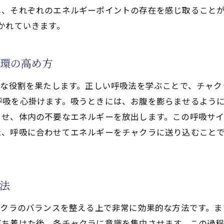
ーの流れを感じる方法
し、それぞれのエネルギーポイントの存在を感じ取ることが
天啓気功治療や療法)で目覚めさせる秘訣
かれていきます。
療法)の練習でエネルギーを意識する方法
めるためのマインドセット
循環の高め方
療法)を通じたエネルギーの集中法
要な役割を果たします。正しい呼吸法を学ぶことで、チャ
めの効果的なセッション
呼吸を心掛けます。吸うときには、お腹を膨らませるよう
る環境づくり
ませ、体内の不要なエネルギーを放出します。この呼吸サ
に役立つ気功(天啓気功治療や療法)の技法
た、呼吸に合わせてエネルギーをチャクラに送り込むこと
)を活用して肉体と精神のバランスを整える方法
療法)で心身の調和を図るための基本理論
気功治療や療法)を取り入れる実践法
法
気功(天啓気功治療や療法)の呼吸法
ャクラのバランスを整える上で非常に効果的な方法です。
ための気功(天啓気功治療や療法)エクササイズ
ち着けた後、各チャクラに意識を集中させます。この過程