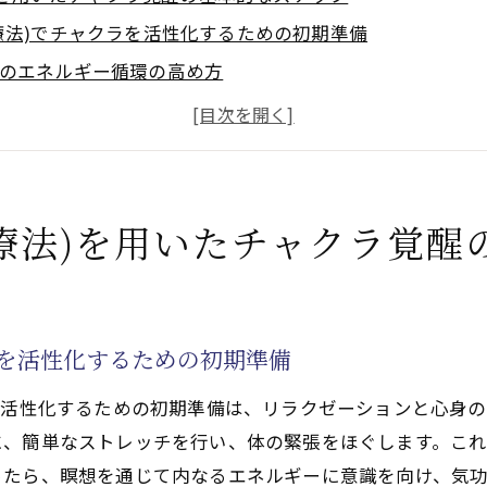
療法)でチャクラを活性化するための初期準備
のエネルギー循環の高め方
のバランス調整法
療法)の動作でチャクラを開くためのテクニック
最大化するための日常習慣
評価する方法
療法)を用いたチャクラ覚醒
)でクンダリニーエネルギーを安全に高める方法
ーの理解とその重要性
療法)でクンダリニーを刺激する上での注意点
ラを活性化するための初期準備
高めるためのステップ
を活性化するための初期準備は、リラクゼーションと心身
サポートするライフスタイル
に、簡単なストレッチを行い、体の緊張をほぐします。こ
療法)を利用したクンダリニーの地固め法
たら、瞑想を通じて内なるエネルギーに意識を向け、気功