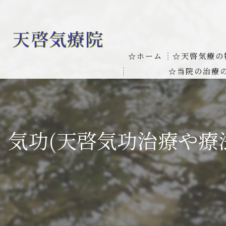
☆ホーム
☆天啓気療の
☆当院の治療
お客様の質問
線維筋痛症
天啓気療に関
線維筋痛症が天啓気療に
気功(天啓気功治療や療
本物の気功師
難病の疾患
気功治療や療
難病治療に革命チャクラ
肝臓の疾患
肝臓疾患の原因と症状を