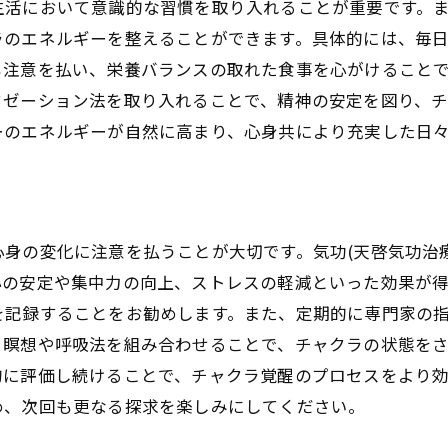
活において意識的な習慣を取り入れることが重要です。ま
適化する気功練習(天啓気功治療や療法)
ラのエネルギーを整えることができます。具体的には、毎
めるための気功(天啓気功治療や療法)の活用
も注意を払い、栄養バランスの取れた食事を心がけること
療法)でクンダリニーエネルギーを安定させる方法
クゼーション法を取り入れることで、精神の安定を図り、
)の実践で心身の健康を促進する方法
ーのエネルギーが自然に高まり、心身共により充実した日
療法)セッションが健康に与える影響
ための気功(天啓気功治療や療法)の応用法
療法)を通じた免疫力の向上
身の変化に注意を払うことが大切です。気功(天啓気功治
ルをサポートする気功(天啓気功治療や療法)の役割
心の安定や集中力の向上、ストレスの軽減といった効果が
療法)による心の癒しとストレス解放
を記録することをお勧めします。また、定期的に専門家の
気功(天啓気功治療や療法)で実現するステップ
、瞑想や呼吸法を組み合わせることで、チャクラの状態を
始めよう
的に評価し続けることで、チャクラ覚醒のプロセスをより
一歩
め、次回も更なる探求を楽しみにしてください。
(天啓気功治療や療法)の継続法