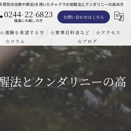
(天啓気功治療や療法)を用いたチャクラの覚醒法とクンダリニーの高め方
0244-22-6823
お問い合わせはこちら
福島にお越しの方
☆遠隔を希望する方
☆営業日料金など
☆アクセス
☆コラム
☆ブログ
遠隔気功ヒーリングで難病の克服の方法と効果
東京での瞑想気功教室の開催について
天啓気療院 東京店
天啓気療院 福島店
覚醒法とクンダリニーの高