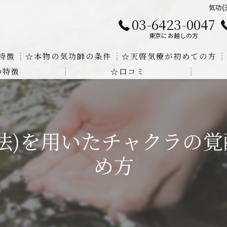
気功
03-6423-0047
東京にお越しの方
特徴
☆本物の気功師の条件
☆天啓気療が初めての方
の特徴
☆口コミ
に対する回答
クンダリニーの上昇でチャクラの覚醒
する書籍
より奇跡的な寛解
法)を用いたチャクラの
にも優るサイ能力の凄さ
め方
法と天啓気療の違い
覚醒サイ能力
解明及び緩解法