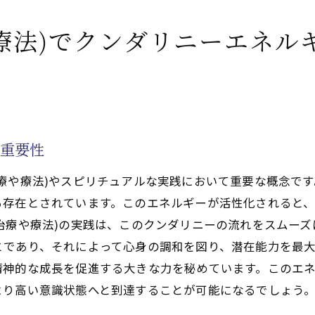
療法)を通じた自己啓発のプランニング
療法)でクンダリニーエネル
療法)を用いたチャクラの覚醒法とクンダリニーの高め方と
功(天啓気功治療や療法)を用いたチャクラの覚醒法とクン
療法)を用いたチャクラの覚醒法とクンダリニーの高め方の
の重要性
療や療法)やスピリチュアルな実践において重要な概念で
る存在とされています。このエネルギーが活性化されると
治療や療法)の実践は、このクンダリニーの流れをスムー
とであり、それによって心身の調和を図り、潜在能力を最
神的な成長を促進する大きな力を秘めています。このエネ
より高い意識状態へと到達することが可能になるでしょう