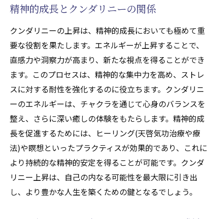
精神的成長とクンダリニーの関係
させるエネルギーの循環
クンダリニーが活性化する内なるエネルギ
クンダリニーの上昇は、精神的成長においても極めて重
ー
要な役割を果たします。エネルギーが上昇することで、
ヒーリング(天啓気功治療や療法)でのエネル
直感力や洞察力が高まり、新たな視点を得ることができ
ギー流れを最適化する方法
ます。このプロセスは、精神的な集中力を高め、ストレ
スに対する耐性を強化するのに役立ちます。クンダリニ
チャクラの覚醒がもたらすヒーリング(天啓気功
ーのエネルギーは、チャクラを通じて心身のバランスを
治療や療法)の新境地探求
整え、さらに深い癒しの体験をもたらします。精神的成
チャクラ覚醒がもたらす革新的なヒーリン
長を促進するためには、ヒーリング(天啓気功治療や療
グ(天啓気功治療や療法)効果
法)や瞑想といったプラクティスが効果的であり、これに
新しいヒーリング(天啓気功治療や療法)の地
より持続的な精神的安定を得ることが可能です。クンダ
平を開くチャクラの力
リニー上昇は、自己の内なる可能性を最大限に引き出
チャクラ調整によるヒーリング(天啓気功治
し、より豊かな人生を築くための鍵となるでしょう。
療や療法)への貢献
ヒーリング(天啓気功治療や療法)の未来を切