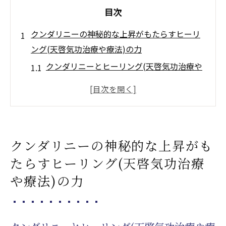
目次
クンダリニーの神秘的な上昇がもたらすヒーリ
ング(天啓気功治療や療法)の力
クンダリニーとヒーリング(天啓気功治療や
療法)：エネルギーの目覚め
ヒーリング(天啓気功治療や療法)におけるク
ンダリニーの役割
クンダリニー上昇による身体の変化
クンダリニーの神秘的な上昇がも
精神的成長とクンダリニーの関係
たらすヒーリング(天啓気功治療
クンダリニーのエネルギーとチャクラの調
や療法)の力
和
クンダリニーの上昇を安全に促す方法
ヒーリング(天啓気功治療や療法)の新たな可能