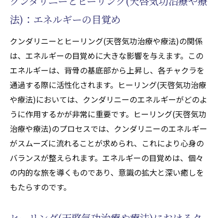
クンダリニーとヒーリング(天啓気功治療や療
性クンダリニーとチャクラのシナジー
法)：エネルギーの目覚め
クンダリニーとチャクラの相互作用
ヒーリング(天啓気功治療や療法)におけるエ
クンダリニーとヒーリング(天啓気功治療や療法)の関係
ネルギーのシナジー
は、エネルギーの目覚めに大きな影響を与えます。この
クンダリニーとチャクラの共鳴が生む効果
エネルギーは、背骨の基底部から上昇し、各チャクラを
シナジーがもたらす深い癒しの体験
通過する際に活性化されます。ヒーリング(天啓気功治療
や療法)においては、クンダリニーのエネルギーがどのよ
ヒーリング(天啓気功治療や療法)アプローチ
うに作用するかが非常に重要です。ヒーリング(天啓気功
としてのクンダリニーとチャクラ
治療や療法)のプロセスでは、クンダリニーのエネルギー
クンダリニーとチャクラの調和が健康に与
がスムーズに流れることが求められ、これにより心身の
える影響
バランスが整えられます。エネルギーの目覚めは、個々
クンダリニーとチャクラ覚醒が導く深いヒーリ
の内的な旅を導くものであり、意識の拡大と深い癒しを
ング(天啓気功治療や療法)体験
もたらすのです。
深い内なる癒しを促すクンダリニー
チャクラ覚醒による感情の解放
ヒーリング(天啓気功治療や療法)におけるク