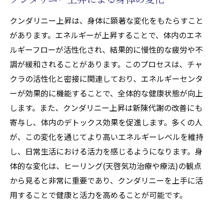
クンダリニーと現代の健康へのアプローチ
クンダリニー上昇は、身体に顕著な変化をもたらすこと
チャクラを活用した現代ヒーリング(天啓気
があります。エネルギーが上昇することで、体内のエネ
功治療や療法)の方法
ルギーフローが活性化され、結果的に慢性的な疲労や不
クンダリニーを通じた革新的なヒーリング
調が緩和されることがあります。このプロセスは、チャ
(天啓気功治療や療法)技術
クラの活性化と密接に関連しており、エネルギーセンタ
クンダリニーの上昇が活性化するヒーリング(天
ーが効果的に機能することで、全体的な健康状態が向上
啓気功治療や療法)エネルギーの流れ
します。また、クンダリニー上昇は新陳代謝の改善にも
ヒーリング(天啓気功治療や療法)エネルギー
寄与し、体内のデトックス効果を促進します。多くの人
の流れを整えるクンダリニー
が、この変化を通じてより高いエネルギーレベルを維持
し、日常生活における活力を感じるようになります。身
クンダリニー上昇により得られるエネルギ
体的な変化は、ヒーリング(天啓気功治療や療法)の観点
ーの増幅
から見ると非常に重要であり、クンダリニーを上手に活
エネルギーのバランスを保つクンダリニー
用することで健康と活力を高めることが可能です。
プラクティス
ヒーリング(天啓気功治療や療法)効果を向上