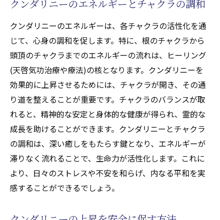
クンダリニーのエネルギーとチャクラの調和
り開くチャクラの覚醒
クンダリニーのエネルギーは、各チャクラの活性化を通
チャクラが導く新しいエネルギー療法の可
じて、心身の調和を促します。特に、根のチャクラから
能性
頭頂のチャクラまでのエネルギーの流れは、ヒーリング
ヒーリング(天啓気功治療や療法)の深化を促
(天啓気功治療や療法)の核となります。クンダリニーを
すチャクラの覚醒
効果的に上昇させるためには、チャクラが開き、その通
クンダリニーとチャクラの覚醒で得られるヒー
り道を整えることが重要です。チャクラのバランスが取
リング(天啓気功治療や療法)の恩恵
れると、精神的な安定と身体的な健康が得られ、霊的な
クンダリニー上昇が心身にもたらす恩恵
成長を助けることができます。クンダリニーとチャクラ
チャクラ覚醒が提供する健康と幸福
の調和は、深い癒しをもたらす鍵となり、エネルギーが
ヒーリング(天啓気功治療や療法)の質を高め
滞りなく流れることで、生命力が活性化します。これに
るエネルギーの恩恵
より、日々のストレスや不安を和らげ、内なる平和を実
クンダリニーとチャクラの覚醒が導く精神
感することができるでしょう。
的豊かさ
クンダリニーの上昇を安全に促す方法
心身の調和をもたらすヒーリング(天啓気功