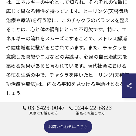
は、エネルギーの中心として知られ、それぞれの位置に
応じて異なる特性を持っています。ヒーリング(天啓気功
治療や療法)を行う際に、このチャクラのバランスを整え
ることは、心と体の調和にとって不可欠です。特に、エ
ネルギーの流れをスムーズにすることで、ストレス解消
や健康増進に繋がるとされています。また、チャクラを
意識した瞑想やヨガなどの実践は、心身の自己治癒力を
高める効果があると言われています。現代社会における
多忙な生活の中で、チャクラを用いたヒーリング(天啓気
功治療や療法)は、内なる平和を見つける手助けとなるで
しょう。
03-6423-0047
0244-22-6823
クンダリニーを通じた革新的なヒーリング(天
東京にお越しの方
福島にお越しの方
啓気功治療や療法)技術
お問い合わせはこちら