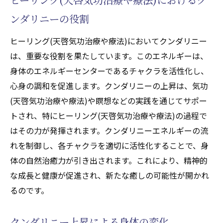
ヒーリング(天啓気功治療や療法)体験として
ンダリニーの役割
のクンダリニーの役割
ヒーリング(天啓気功治療や療法)においてクンダリニー
チャクラバランスがもたらす心の静寂
は、重要な役割を果たしています。このエネルギーは、
クンダリニーの上昇で得られる精神的な輝
身体のエネルギーセンターであるチャクラを活性化し、
き
心身の調和を促進します。クンダリニーの上昇は、気功
ヒーリング(天啓気功治療や療法)体験を深め
(天啓気功治療や療法)や瞑想などの実践を通じてサポー
るクンダリニーとチャクラの統合
トされ、特にヒーリング(天啓気功治療や療法)の過程で
現代ヒーリング(天啓気功治療や療法)における
はその力が発揮されます。クンダリニーエネルギーの流
チャクラとクンダリニーの役割
れを制御し、各チャクラを適切に活性化することで、身
チャクラとクンダリニーが現代ヒーリング
体の自然治癒力が引き出されます。これにより、精神的
(天啓気功治療や療法)に与える影響
な成長と健康が促進され、新たな癒しの可能性が開かれ
現代社会におけるクンダリニーの重要性
るのです。
ヒーリング(天啓気功治療や療法)におけるチ
ャクラの位置づけ
クンダリニー上昇による身体の変化