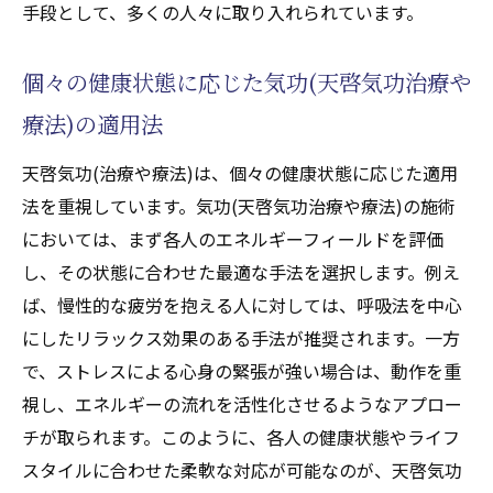
や療法)の役割
手段として、多くの人々に取り入れられています。
エネルギーフィールドに適した気功(天啓気功治
療や療法)アプローチで心身の疲労を癒す
個々の健康状態に応じた気功(天啓気功治療や
個々のエネルギーに合わせた気功(天啓気功
療法)の適用法
治療や療法)の実践法
天啓気功(治療や療法)は、個々の健康状態に応じた適用
エネルギーバランスを整える気功(天啓気功
法を重視しています。気功(天啓気功治療や療法)の施術
治療や療法)の技術
においては、まず各人のエネルギーフィールドを評価
気功(天啓気功治療や療法)による身体の疲労
し、その状態に合わせた最適な手法を選択します。例え
回復メカニズム
ば、慢性的な疲労を抱える人に対しては、呼吸法を中心
精神的ストレスを和らげる気功(天啓気功治
にしたリラックス効果のある手法が推奨されます。一方
療や療法)の効果
で、ストレスによる心身の緊張が強い場合は、動作を重
エネルギーフィールドを強化する(天啓気功
視し、エネルギーの流れを活性化させるようなアプロー
治療や療法)の方法
チが取られます。このように、各人の健康状態やライフ
気功(天啓気功治療や療法)の効果を最大化す
スタイルに合わせた柔軟な対応が可能なのが、天啓気功