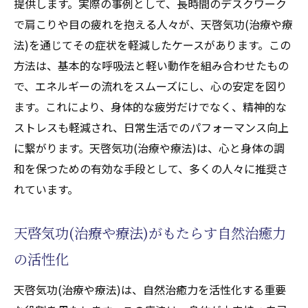
健康観
提供します。実際の事例として、長時間のデスクワーク
で肩こりや目の疲れを抱える人々が、天啓気功(治療や療
気功(天啓気功治療や療法)による自然治癒力の
法)を通じてその症状を軽減したケースがあります。この
引き出しで健康をサポート
方法は、基本的な呼吸法と軽い動作を組み合わせたもの
自然治癒力を高める気功(天啓気功治療や療
で、エネルギーの流れをスムーズにし、心の安定を図り
法)のアプローチ
ます。これにより、身体的な疲労だけでなく、精神的な
気功(天啓気功治療や療法)で免疫力を強化す
ストレスも軽減され、日常生活でのパフォーマンス向上
る方法
に繋がります。天啓気功(治療や療法)は、心と身体の調
自己治癒力を促進する気功(天啓気功治療や
和を保つための有効な手段として、多くの人々に推奨さ
療法)の効果
れています。
気功(天啓気功治療や療法)による身体の自己
修復メカニズム
天啓気功(治療や療法)がもたらす自然治癒力
健康維持に役立つ気功(天啓気功治療や療法)
の活性化
の実践法
天啓気功(治療や療法)は、自然治癒力を活性化する重要
気功(天啓気功治療や療法)で得られる健康の