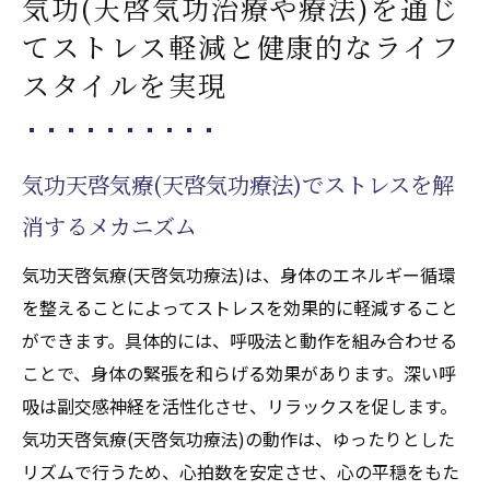
気功(天啓気功治療や療法)を通じ
療法)の知恵
てストレス軽減と健康的なライフ
スタイルを実現
気功天啓気療(天啓気功療法)でストレスを解
消するメカニズム
気功天啓気療(天啓気功療法)は、身体のエネルギー循環
を整えることによってストレスを効果的に軽減すること
ができます。具体的には、呼吸法と動作を組み合わせる
ことで、身体の緊張を和らげる効果があります。深い呼
吸は副交感神経を活性化させ、リラックスを促します。
気功天啓気療(天啓気功療法)の動作は、ゆったりとした
リズムで行うため、心拍数を安定させ、心の平穏をもた