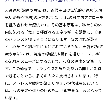
天啓気功(治療や療法)がもたらす自然治癒力
の活性化
天啓気功(治療や療法)は、古代中国の伝統的な気功(天啓
気功(天啓気功治療や療法)を通じてストレス軽
気功治療や療法)の理論を基に、現代の科学的アプローチ
減と健康的なライフスタイルを実現
を組み合わせた療法です。その基本原理は、私たちの体
内に流れる「気」と呼ばれるエネルギーを調整し、心身
気功天啓気療(天啓気功療法)でストレスを解
のバランスを整えることにあります。気の流れが滞る
消するメカニズム
と、心身に不調が生じるとされているため、天啓気功(治
心の平穏をもたらす気功(天啓気功治療や療
療や療法)では、特定の呼吸法や動作を通じてエネルギー
法)の瞑想法
の流れをスムーズにすることで、心身の健康を促進しま
日常生活での気功(天啓気功治療や療法)の取
す。この過程で、リラックス効果や免疫力の向上が期待
り入れ方
できることから、多くの人々に支持されています。特
気功(天啓気功治療や療法)によるリラクゼー
に、ストレスや疲労が溜まりやすい現代社会において
ションの科学的根拠
は、心の安定や体力の回復を助ける重要な手段となって
気功(天啓気功治療や療法)が提供する健康的
います。
なライフスタイルのメリット