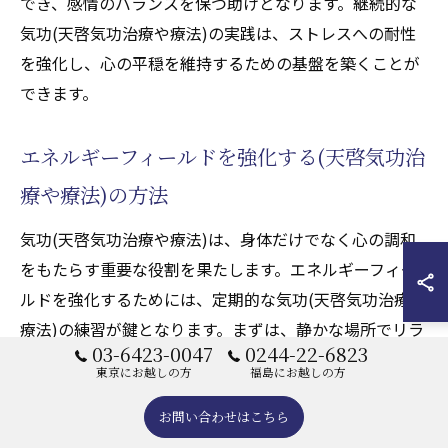
でき、感情のバランスを保つ助けとなります。継続的な
気功(天啓気功治療や療法)の実践は、ストレスへの耐性
を強化し、心の平穏を維持するための基盤を築くことが
できます。
エネルギーフィールドを強化する(天啓気功治
療や療法)の方法
気功(天啓気功治療や療法)は、身体だけでなく心の調和
をもたらす重要な役割を果たします。エネルギーフィー
ルドを強化するためには、定期的な気功(天啓気功治療や
療法)の練習が鍵となります。まずは、静かな場所でリラ
03-6423-0047
0244-22-6823
ックスし、深呼吸を行うことから始めましょう。このと
東京にお越しの方
福島にお越しの方
き、自分自身の内なるエネルギーの流れを感じながら、
意識的に整えていくことが大切です。また、ポジティブ
お問い合わせはこちら