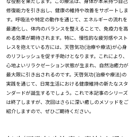
な役割を果たします。この療法は、身体が本来持つ自己
質の向上
修復能力を引き出し、健康の維持や改善をサポートしま
天啓気功(天啓気功治療や療法)で健康的なライ
す。呼吸法や特定の動作を通じて、エネルギーの流れを
フスタイルを手に入れる方法
最適化し、体内のバランスを整えることで、免疫力を高
日常に気功(天啓気功治療や療法)を取り入れ
める効果が期待されます。特に、慢性的な疲労感やスト
るためのステップ
レスを抱えている方には、天啓気功(治療や療法)が心身
気功(天啓気功治療や療法)をライフスタイル
のリフレッシュを促す手助けとなります。これにより、
に組み込むメリット
心地よいリラクゼーション状態が生まれ、自然治癒力が
初心者が始める天啓気功(天啓気功治療や療
最大限に引き出されるのです。天啓気功(治療や療法)の
法)の基本法
実践を通じて、日常生活における健康維持の新たなスタ
心身を整える気功(天啓気功治療や療法)のラ
ンダードが誕生するでしょう。これで本記事のシリーズ
イフスタイル提案
は終了しますが、次回はさらに深い癒しのメソッドをご
継続的な気功(天啓気功治療や療法)の実践で
紹介しますので、ぜひご期待ください。
得られる効果
健康的な生活を支える気功(天啓気功治療や