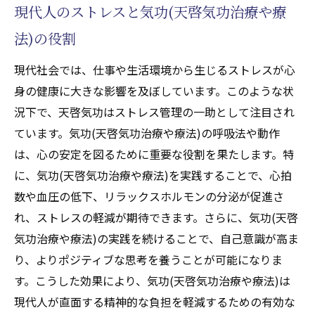
実践者の声から見る気功(天啓気功治療や療
現代人のストレスと気功(天啓気功治療や療
法)の効果
法)の役割
古代の知恵と現代のアプローチが融合する天啓
気功(天啓気功治療や療法)の魅力
現代社会では、仕事や生活環境から生じるストレスが心
身の健康に大きな影響を及ぼしています。このような状
古代中国における気功(天啓気功治療や療法)
況下で、天啓気功はストレス管理の一助として注目され
の起源と歴史
ています。気功(天啓気功治療や療法)の呼吸法や動作
現代科学が明かす気功(天啓気功治療や療法)
は、心の安定を図るために重要な役割を果たします。特
の新たな可能性
に、気功(天啓気功治療や療法)を実践することで、心拍
天啓気功(天啓気功治療や療法)が生み出す心
数や血圧の低下、リラックスホルモンの分泌が促進さ
身のシナジー効果
れ、ストレスの軽減が期待できます。さらに、気功(天啓
伝統と現代医学の融合による効果分析
気功治療や療法)の実践を続けることで、自己意識が高ま
気功(天啓気功治療や療法)が持つ普遍的な健
り、よりポジティブな思考を養うことが可能になりま
康促進の力
す。こうした効果により、気功(天啓気功治療や療法)は
今後の医療分野における気功(天啓気功治療
現代人が直面する精神的な負担を軽減するための有効な