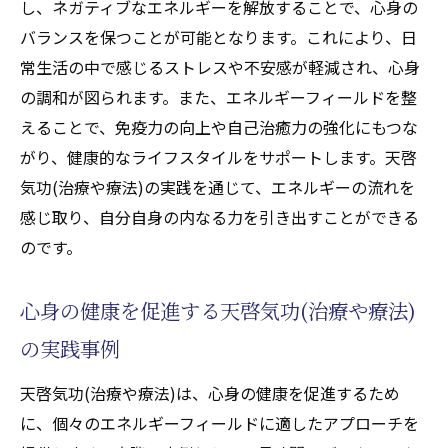
充実感の追求
し、ネガティブなエネルギーを解放することで、心身の
バランスを保つことが可能となります。これにより、日
天啓気功(天啓気功療法)の新たな発見が心と身
常生活の中で感じるストレスや不安感が軽減され、心身
体に与える影響
の調和が図られます。また、エネルギーフィールドを整
最新研究が示す天啓気功(天啓気功療法)の健
えることで、免疫力の向上や自己治癒力の強化にもつな
康効果
がり、健康的なライフスタイルをサポートします。天啓
身体機能向上に寄与する気功(天啓気功治療
気功(治療や療法)の実践を通じて、エネルギーの流れを
や療法)の新知見
感じ取り、自分自身の内なる力を引き出すことができる
気功(天啓気功治療や療法)で改善される心身
のです。
のバランス
天啓気功(天啓気功治療や療法)が心身に及ぼ
心身の健康を促進する天啓気功(治療や療法)
すポジティブな影響
の実践事例
エビデンスに基づく気功(天啓気功治療や療
法)の健康増進効果
天啓気功(治療や療法)は、心身の健康を促進するため
気功(天啓気功治療や療法)がもたらす新たな
に、個々のエネルギーフィールドに適したアプローチを