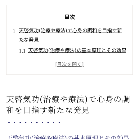
目次
天啓気功(治療や療法)で心身の調和を目指す新
たな発見
天啓気功(治療や療法)の基本原理とその効果
現代人のストレスと気功(天啓気功治療や療
法)の役割
個々の健康状態に応じた気功(天啓気功治療
や療法)の適用法
天啓気功(治療や療法)で心身の調
エネルギーフィールドを活性化する気功(治
和を目指す新たな発見
療や療法)とは
心身の健康を促進する天啓気功(治療や療法)
の実践事例
天啓気功(治療や療法)の基本原理とその効果