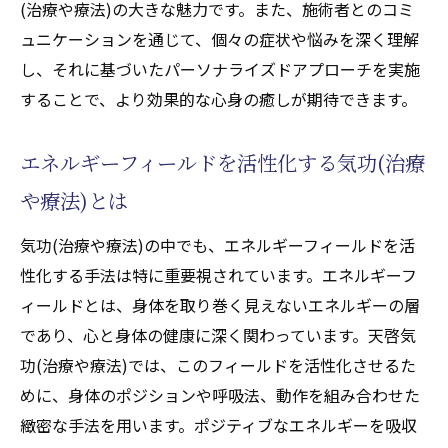
るためのヒント
(治療や療法)の大きな魅力です。また、施術者とのコミ
天啓気功(天啓気功療法)がもたらす心の安定と
ュニケーションを通じて、個々の症状や悩みを深く理解
気力の充実
し、それに基づいたパーソナライズドアプローチを実施
することで、より効果的な心身の癒しが期待できます。
心の安定を促す気功(天啓気功治療や療法)の
瞑想テクニック
エネルギーフィールドを活性化する気功(治療
気力を高める天啓気功(天啓気功療法)の動作
法
や療法)とは
気功(天啓気功治療や療法)による精神安定の
気功(治療や療法)の中でも、エネルギーフィールドを活
科学的証明
性化する手法は特に重要視されています。エネルギーフ
ポジティブなメンタリティを育む気功(天啓
ィールドとは、身体を取り巻く見えないエネルギーの層
気功治療や療法)
であり、心と身体の健康に深く関わっています。天啓気
心の健康を支える気功(天啓気功治療や療法)
功(治療や療法)では、このフィールドを活性化させるた
の実践例
めに、身体のポジションや呼吸法、動作を組み合わせた
気功(天啓気功治療や療法)で得られる精神的
緻密な手法を用います。ポジティブなエネルギーを吸収