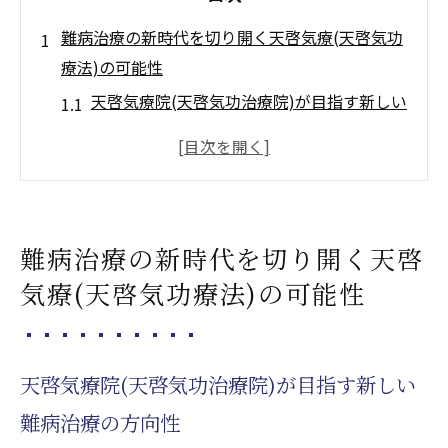
難病治療の新時代を切り開く天啓気療(天啓気功
療法)の可能性
天啓気療院(天啓気功治療院)が目指す新しい
難病治療の方向性
気功(天啓気功治療や療法)がもたらす難病治
療への革新
天啓気療(天啓気功療法)の技術が難病治療に
難病治療の新時代を切り開く天啓
与える影響
気療(天啓気功療法)の可能性
未来の難病治療を変える天啓気療(天啓気功
療法)の力
難病治療における天啓気療(天啓気功療法)の
天啓気療院(天啓気功治療院)が目指す新しい
ポジティブな効果
難病治療の方向性
新時代の難病治療法としての気功天啓気療