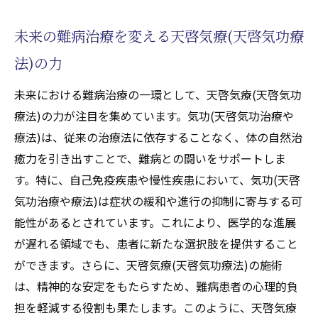
の役割とは
難病に対する天啓気療院(天啓気功治療院)の
未来の難病治療を変える天啓気療(天啓気功療
具体的な役割
法)の力
気功天啓気療(天啓気功療法)が難病治療に果
未来における難病治療の一環として、天啓気療(天啓気功
たす重要な役割
療法)の力が注目を集めています。気功(天啓気功治療や
天啓気療(天啓気功療法)による難病患者への
療法)は、従来の治療法に依存することなく、体の自然治
支援
癒力を引き出すことで、難病との闘いをサポートしま
難病治療における気功天啓気療(天啓気功療
す。特に、自己免疫疾患や慢性疾患において、気功(天啓
法)の効果と限界
気功治療や療法)は症状の緩和や進行の抑制に寄与する可
天啓天啓気療(天啓気功療法)が難病治療に貢
能性があるとされています。これにより、医学的な進展
献する方法
が遅れる領域でも、患者に新たな選択肢を提供すること
気功天啓気療(天啓気功療法)が難病患者に提
ができます。さらに、天啓気療(天啓気功療法)の施術
供する新たな選択肢
は、精神的な安定をもたらすため、難病患者の心理的負
心と体のバランスを整える天啓気功治療
担を軽減する役割も果たします。このように、天啓気療