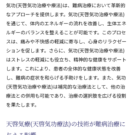
天啓気療(天啓気功療法)で現代医学を超える難
気功(天啓気功治療や療法)は、難病治療において革新的
病治療への道筋を探る
なアプローチを提供します。気功(天啓気功治療や療法)
現代医学と気功天啓気療(天啓気功療法)の協
を通じて、体内のエネルギーの流れを改善し、生体エネ
力による新しい治療法
ルギーのバランスを整えることが可能です。このプロセ
難病治療における天啓気療(天啓気功療法)の
スは、痛みや不快感の軽減に寄与し、心身のリラクゼー
ユニークなアプローチ
ションを促します。さらに、気功(天啓気功治療や療法)
はストレスの軽減にも役立ち、精神的な健康をサポート
天啓気療(天啓気功療法)が描く未来の医学の
します。これにより、患者の全体的な健康状態を改善
ビジョン
し、難病の症状を和らげる手助けをします。また、気功
医学と気功天啓気療(天啓気功療法)の融合に
(天啓気功治療や療法)は補完的な治療法として、他の治
よる難病治療の可能性
療法との併用も可能であり、治療の選択肢を広げる役割
現代医学が抱える問題を補完する気功天啓
を果たします。
気療(天啓気功療法)
難病治療における医学と気功天啓気療(天啓
天啓気療(天啓気功療法)の技術が難病治療に
気功療法)のシナジー