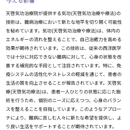
与える影響
自然治癒力を引き出す天啓気療(天啓気功療法)
の革新性
天啓気功治療院が提供する気功(天啓気功治療や療法)の
自然治癒力を高めるための天啓気療(天啓気
技術は、難病治療において新たな地平を切り開く可能性
功療法)の方法
を秘めています。気功(天啓気功治療や療法)は、体内の
エネルギーの流れを整えることで、自己治癒力を高める
革新的な気功天啓気療(天啓気功療法)技術に
効果が期待されています。この技術は、従来の西洋医学
よる自然治癒の促進
では十分に対応できない難病に対して、心身の状態を改
天啓気療(天啓気功療法)がもたらす自然治癒
善する補完的な手段として注目されています。特に、免
力の活性化
疫システムの活性化やストレスの軽減を通じて、患者の
難病治療における自然治癒力の重要性
生活の質を向上させることが報告されています。天啓気
天啓気療(天啓気功療法)が引き出す身体の潜
療(天啓気功療法)は、患者一人ひとりの状態に応じた施
在的治癒力
術を行うため、個別のニーズに応えつつ、心身のバラン
革新的なアプローチで自然治癒力を引き出
スを整えることを目指しています。このようなアプロー
す
チにより、難病に苦しむ人々に新たな希望を提供し、よ
難病治療における天啓気療院(天啓気功治療院)
り良い生活をサポートすることが期待されています。