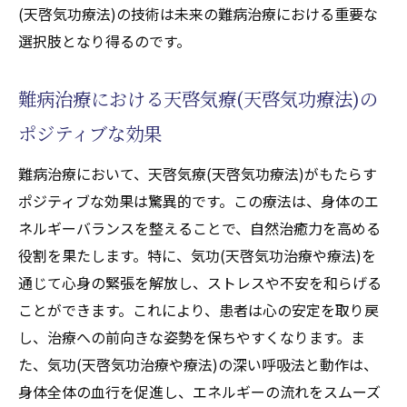
気功天啓気療(天啓気功療法)で心身のバラン
(天啓気功療法)の技術は未来の難病治療における重要な
スを取り戻す方法
選択肢となり得るのです。
天啓気療(天啓気功療法)がもたらす心と体の
調和
難病治療における天啓気療(天啓気功療法)の
バランスの整った生活を実現するための気
ポジティブな効果
功(天啓気功治療や療法)
難病治療において、天啓気療(天啓気功療法)がもたらす
天啓気療(天啓気功療法)による心身のバラン
ポジティブな効果は驚異的です。この療法は、身体のエ
ス調整法
ネルギーバランスを整えることで、自然治癒力を高める
難病治療における心身のバランスの重要性
役割を果たします。特に、気功(天啓気功治療や療法)を
気功天啓気療(天啓気功療法)で心と体の健康
通じて心身の緊張を解放し、ストレスや不安を和らげる
を保つ秘訣
ことができます。これにより、患者は心の安定を取り戻
新たな希望として注目される難病治療アプロー
し、治療への前向きな姿勢を保ちやすくなります。ま
チ
た、気功(天啓気功治療や療法)の深い呼吸法と動作は、
天啓気療院(天啓気功治療院)による新しい難
身体全体の血行を促進し、エネルギーの流れをスムーズ