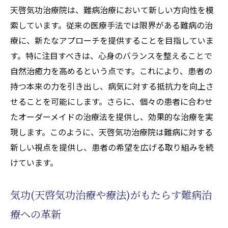
(天啓気功療法)の役割
天啓気功治療院は、難病治療において新しい方向性を模
天啓気功治療がもたらす心身の癒しと再生
索しています。従来の医療手法では限界がある難病の治
心の平穏をもたらす天啓気療(天啓気功療法)
療に、新たなアプローチを提供することを目指していま
の力
す。特に注目すべきは、心身のバランスを整えることで
身体の再生を促進する気功天啓気療(天啓気
自然治癒力を高めるという点です。これにより、患者の
功療法)の効果
持つ本来の力を引き出し、病気に対する抵抗力を向上さ
せることを可能にします。さらに、個々の患者に合わせ
癒しのプロセスにおける天啓気療(天啓気功
たオーダーメイドの治療法を提供し、効果的な治療を実
療法)の役割
現します。このように、天啓気功治療院は難病に対する
天啓気療(天啓気功療法)で心と体が癒される
新しい視点を提供し、患者の希望を広げる取り組みを続
理由
けています。
再生する力を引き出す天啓気療(天啓気功療
法)の秘訣
気功(天啓気功治療や療法)がもたらす難病治
天啓気療(天啓気功療法)が提供する心身の回
療への革新
復力