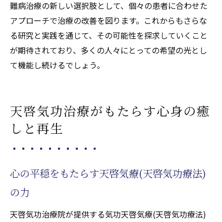
難病治療の新しい選択肢として、個々の患者に合わせた
天啓気療(天啓気功療法)がもたらす治療効果
アプローチで治療の改善を図ります。これからもさらな
の実例
る研究と実践を通じて、その可能性を探求していくこと
希望をもたらす天啓気療(天啓気功療法)の治
が期待されており、多くの人々にとっての希望の光とし
療法
て機能し続けるでしょう。
難病治療における気功天啓気療(天啓気功療
法)の光明の役割
天啓気療院(天啓気功治療院)が提供する明る
天啓気功治療がもたらす心身の癒
い治療結果
しと再生
難病患者にとっての希望となる天啓気療院
(天啓気功治療院)の天啓気療の力
心の平穏をもたらす天啓気療(天啓気功療法)
の力
天啓気功治療院が提供する気功天啓気療(天啓気功療法)