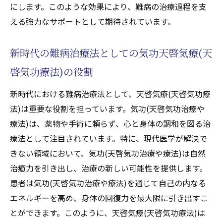
病治療の希望
にします。このような効果により、難病の治療過程を支
える強力なサポートとして期待されています。
難病患者が期待する天啓気療院(天啓気功治
療院)の治療効果
新時代の難病治療法としての気功天啓気療(天
天啓気療院(天啓気功治療院)がもたらす希望
の光
啓気功療法)の役割
難病治療における新たな可能性としての気
新時代における難病治療法として、天啓気療(天啓気功療
功天啓気療(天啓気功療法)
法)は重要な役割を担っています。気功(天啓気功治療や
気功天啓気療(天啓気功療法)で難病に立ち向
療法)は、薬物や手術に頼らず、心と身体の調和を図る治
かう新しいアプローチ
療法として注目されています。特に、現代医学が解決で
天啓気療(天啓気功療法)が提供する未来の治
きない領域において、気功(天啓気功治療や療法)は自然
療法
治癒力を引き出し、治療の新しい可能性を提供します。
天啓気功療法が難病治療に提供する光明
患者は気功(天啓気功治療や療法)を通じて自己の内なる
エネルギーを高め、身体の回復力を最大限に引き出すこ
天啓気療(天啓気功療法)が難病治療に与える
とができます。このように、天啓気療(天啓気功療法)は
明るい未来