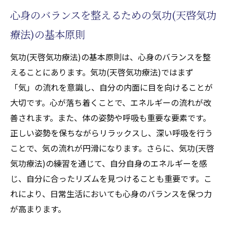
エネルギーの滞りを解消する気功(天啓気功療
心身のバランスを整えるための気功(天啓気功
法)の魅力は現代社会の必需品
療法)の基本原則
エネルギーの滞りが心身に与える影響
気功(天啓気功療法)が現代人に必要とされる
気功(天啓気功療法)の基本原則は、心身のバランスを整
理由
えることにあります。気功(天啓気功療法)ではまず
エネルギーの流れを妨げる要因を見極める
「気」の流れを意識し、自分の内面に目を向けることが
大切です。心が落ち着くことで、エネルギーの流れが改
気功(天啓気功療法)でエネルギーの滞りを解
善されます。また、体の姿勢や呼吸も重要な要素です。
消する手段
正しい姿勢を保ちながらリラックスし、深い呼吸を行う
忙しい現代社会で気功(天啓気功療法)を活用
ことで、気の流れが円滑になります。さらに、気功(天啓
する方法
気功療法)の練習を通じて、自分自身のエネルギーを感
気功(天啓気功療法)の効果を最大限に引き出
じ、自分に合ったリズムを見つけることも重要です。こ
すために
れにより、日常生活においても心身のバランスを保つ力
気功(天啓気功療法)の呼吸法がもたらすエネル
が高まります。
ギーの流れを整える効果