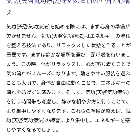
気功(天啓気功療法)を始める前の準備と心構
的に維持するために
え
気功(天啓気功療法)の基本練習でストレスを解
消エネルギーの循環を促進
気功(天啓気功療法)を始める際には、まず心身の準備が
気功(天啓気功療法)でストレスを解消するメ
欠かせません。気功(天啓気功療法)はエネルギーの流れ
カニズム
を整える技法であり、リラックスした状態を作ることが
ストレス軽減に効果的な気功(天啓気功療法)
重要です。まずは静かな場所を選び、深呼吸を行いまし
のポーズ
ょう。この時、体がリラックスし、心が落ち着くことで
気功(天啓気功療法)の呼吸法で心の安定を得
気の流れがスムーズになります。動きやすい服装を選ぶ
る方法
ことも大切で、身体が自由に動くことで、エネルギーの
エネルギー循環を促進するための基礎練習
流れを妨げずに済みます。そして、気功(天啓気功療法)
を行う時間帯も考慮し、静かな朝や夕方に行うことで、
日常のストレスを取り除く気功(天啓気功療
より集中しやすくなります。これらの準備が整えば、気
法)の実践
功(天啓気功療法)の練習により集中し、エネルギーを感
気功(天啓気功療法)を通じて精神的なリフレ
じやすくなるでしょう。
ッシュを図る