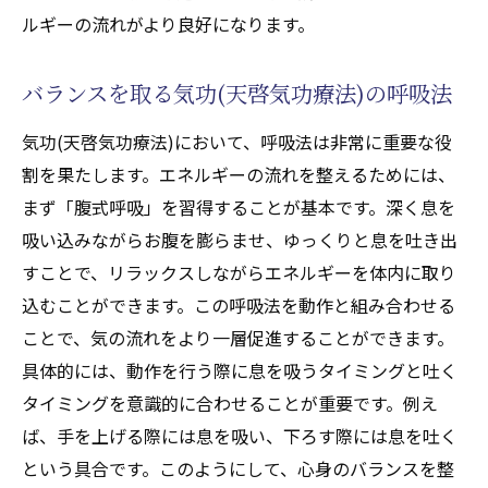
気功(天啓気功療法)で生活の質を向上させる
ルギーの流れがより良好になります。
方法
活力を与える気功(天啓気功療法)の実践例
バランスを取る気功(天啓気功療法)の呼吸法
気功(天啓気功療法)を習慣化するためのヒン
気功(天啓気功療法)において、呼吸法は非常に重要な役
ト
割を果たします。エネルギーの流れを整えるためには、
日常生活で気功(天啓気功療法)の恩恵を受け
まず「腹式呼吸」を習得することが基本です。深く息を
るために
吸い込みながらお腹を膨らませ、ゆっくりと息を吐き出
心と体に活力を与える気功(天啓気功療法)の
すことで、リラックスしながらエネルギーを体内に取り
秘訣
込むことができます。この呼吸法を動作と組み合わせる
エネルギー管理における気功(天啓気功療法)の
ことで、気の流れをより一層促進することができます。
重要性健康維持の新常識
具体的には、動作を行う際に息を吸うタイミングと吐く
エネルギー管理の基礎知識
タイミングを意識的に合わせることが重要です。例え
ば、手を上げる際には息を吸い、下ろす際には息を吐く
気功(天啓気功療法)がもたらす健康への影響
という具合です。このようにして、心身のバランスを整
エネルギー管理における気功(天啓気功療法)