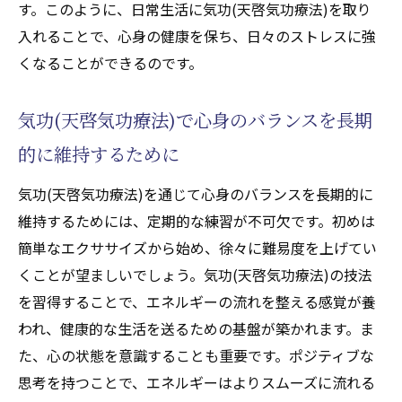
す。このように、日常生活に気功(天啓気功療法)を取り
するプロセス
入れることで、心身の健康を保ち、日々のストレスに強
エネルギーの流れを整えるための気功(天啓
くなることができるのです。
気功療法)のステップ
日常で気の流れを意識するためのアドバイ
気功(天啓気功療法)で心身のバランスを長期
ス
的に維持するために
エネルギーの流れを最適化する気功(天啓気功療
法)の実践で日常生活を向上
気功(天啓気功療法)を通じて心身のバランスを長期的に
維持するためには、定期的な練習が不可欠です。初めは
エネルギーの流れを最適化するための気功
簡単なエクササイズから始め、徐々に難易度を上げてい
(天啓気功療法)の実践
くことが望ましいでしょう。気功(天啓気功療法)の技法
日常生活における気功(天啓気功療法)の利点
を習得することで、エネルギーの流れを整える感覚が養
を活かす
われ、健康的な生活を送るための基盤が築かれます。ま
エネルギー循環を最適化する気の動き
た、心の状態を意識することも重要です。ポジティブな
持続的なエネルギーの流れを保つための気
思考を持つことで、エネルギーはよりスムーズに流れる
功(天啓気功療法)