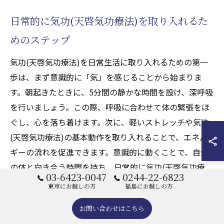
日常的に気功(天啓気功療法)を取り入れるた
めのステップ
気功(天啓気功療法)を日常生活に取り入れるための第一
歩は、まず意識的に「気」を感じることから始まりま
す。朝起きたときに、5分間の静かな時間を設け、深呼吸
を行いましょう。この際、呼吸に合わせて体の緊張をほ
ぐし、心を落ち着けます。次に、軽いストレッチや気功
(天啓気功療法)の基本動作を取り入れることで、エネル
ギーの流れを促進できます。意識的に動くことで、自分
の体と向き合う時間を持ち、日常的に気功(天啓気功療
03-6423-0047
0244-22-6823
法)の練習ができるようになります。さらに、週に一度は
東京にお越しの方
福島にお越しの方
気功(天啓気功療法)のクラスに参加することで、専門的
お問い合わせはこちら
な指導を受けられ、より深い理解が得られるでしょう。