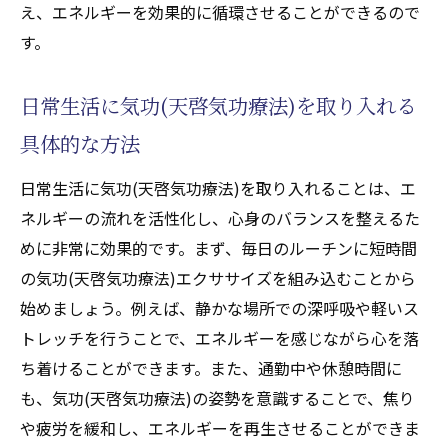
え、エネルギーを効果的に循環させることができるので
の役割
す。
健康維持のために気功(天啓気功療法)を活用
する
日常生活に気功(天啓気功療法)を取り入れる
日常のエネルギー管理における気功(天啓気
具体的な方法
功療法)の利点
気功(天啓気功療法)で病気予防を目指す方法
日常生活に気功(天啓気功療法)を取り入れることは、エ
気功(天啓気功療法)を通じてエネルギーの流れ
ネルギーの流れを活性化し、心身のバランスを整えるた
を感じブロックを解消する方法
めに非常に効果的です。まず、毎日のルーチンに短時間
の気功(天啓気功療法)エクササイズを組み込むことから
エネルギーの流れを感じるための気功(天啓
始めましょう。例えば、静かな場所での深呼吸や軽いス
気功療法)のコツ
トレッチを行うことで、エネルギーを感じながら心を落
気功(天啓気功療法)でエネルギーブロックを
ち着けることができます。また、通勤中や休憩時間に
解消する方法
も、気功(天啓気功療法)の姿勢を意識することで、焦り
エネルギーを感じやすくする練習方法
や疲労を緩和し、エネルギーを再生させることができま
気功(天啓気功療法)で心身のブロックを解放