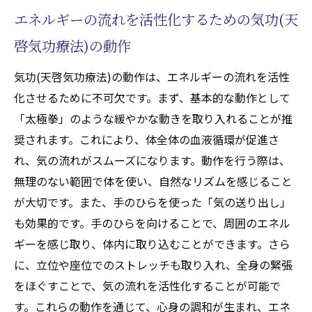
呼吸法の種類とその効果
エネルギーの流れを活性化するための気功(天
気功(天啓気功療法)の呼吸法でエネルギーを
啓気功療法)の動作
調整する
気功(天啓気功療法)の呼吸法でリラクゼーシ
気功(天啓気功療法)の動作は、エネルギーの流れを活性
ョンを促進
化させるために不可欠です。まず、基本的な動作として
「太極拳」のような緩やかな動きを取り入れることが推
エネルギーの流れを整えるための呼吸の重
奨されます。これにより、体全体の血液循環が促進さ
要性
れ、気の流れがスムーズになります。動作を行う際は、
呼吸法を習得するための練習方法
無理のない範囲で体を使い、自然なリズムを感じること
日常生活で気功(天啓気功療法)の呼吸法を活
が大切です。また、手のひらを使った「気の送り出し」
かすポイント
も効果的です。手のひらを向けることで、周囲のエネル
気功(天啓気功療法)を日常に取り入れることで
ギーを感じ取り、体内に取り込むことができます。さら
心と体に活力を与える方法
に、立位や座位でのストレッチも取り入れ、全身の緊張
日常的に気功(天啓気功療法)を取り入れるた
をほぐすことで、気の流れを活性化することが可能で
めのステップ
す。これらの動作を通じて、心身の調和が生まれ、エネ