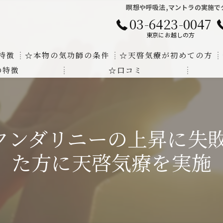
瞑想や呼吸法,マントラの実施で
03-6423-0047
東京にお越しの方
特徴
☆本物の気功師の条件
☆天啓気療が初めての方
の特徴
☆口コミ
に対する回答
クンダリニーの上昇でチャクラの覚醒
する書籍
より奇跡的な寛解
クンダリニーの上昇に失敗
にも優るサイ能力の凄さ
た方に天啓気療を実施
法と天啓気療の違い
覚醒サイ能力
解明及び緩解法