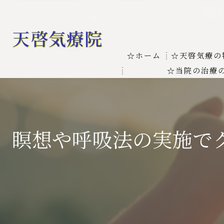
☆ホーム
☆天啓気療の
☆当院の治療
お客様の質問
線維筋痛症
天啓気療に関
線維筋痛症が天啓気療に
瞑想や呼吸法の実施で
本物の気功師
難病の疾患
気功治療や療
難病治療に革命チャクラ
肝臓の疾患
肝臓疾患の原因と症状を