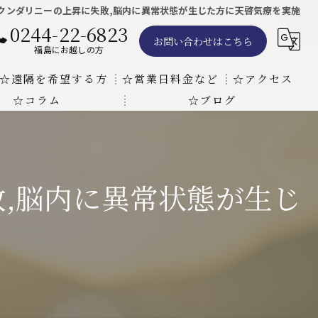
クンダリニーの上昇に失敗,脳内に異常状態が生じた方に天啓気療を実施
0244-22-6823
お問い合わせはこちら
福島にお越しの方
☆遠隔を希望する方
☆営業日料金など
☆アクセス
☆コラム
☆ブログ
遠隔気功ヒーリングで難病の克服の方法と効果
東京での瞑想気功教室の開催について
天啓気療院 東京店
天啓気療院 福島店
,脳内に異常状態が生じ