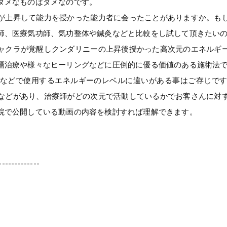
ダメなものはダメなのです。
が上昇して能力を授かった能力者に会ったことがありますか。も
師、医療気功師、気功整体や鍼灸などと比較をし試して頂きたい
ャクラが覚醒しクンダリニーの上昇後授かった高次元のエネルギ
隔治療や様々なヒーリングなどに圧倒的に優る価値のある施術法
などで使用するエネルギーのレベルに違いがある事はご存じで
などがあり、治療師がどの次元で活動しているかでお客さんに対
院で公開している動画の内容を検討すれば理解できます。
-------------