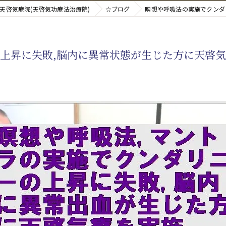
天啓気療院(天啓気功療法治療院)
☆ブログ
瞑想や呼吸法の実施でクンダ
新たなアプローチ
上昇に失敗,脳内に異常状態が生じた方に天啓
す重要な臓器