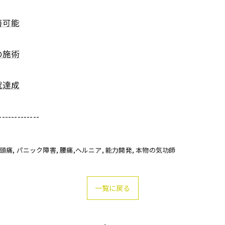
善可能
の施術
就達成
-------------
偏頭痛
パニック障害
腰痛,ヘルニア
能力開発
本物の気功師
一覧に戻る