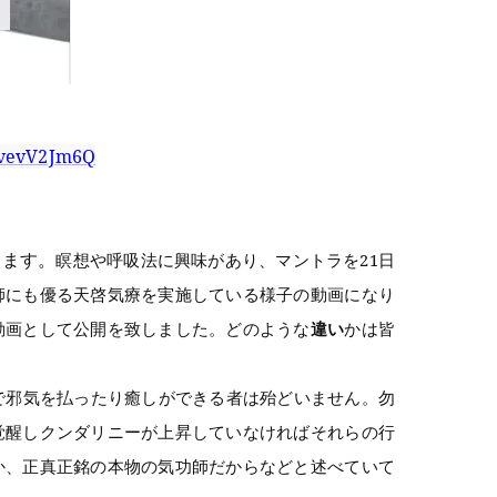
5vevV2Jm6Q
ります。
瞑想や呼吸法に興味があり、マントラを21日
師にも優る天啓気療を実施している様子の動画になり
動画として公開を致しました。どのような
違い
かは皆
どで邪気を払ったり癒しができる者は殆どいません。勿
覚醒しクンダリニーが上昇していなければそれらの行
か、正真正銘の本物の気功師だからなどと述べていて