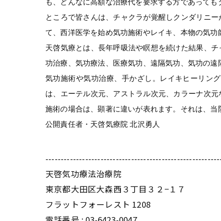
も、どんなに高額な治療代を要求する方であっても
ところで皆さんは、チャクラが覚醒しクンダリニー
て、西洋医学を始め気功施術やレイキ、本物の気功
天啓気療とは、長年呼吸法や瞑想を続けた結果、チ
功治療、気功療法、医療気功、遠隔気功、気功の遠
気功施術や気功治療、手かざし。レイキヒーリング
は、エーテル次元、アストラル次元、カラーナ次元
施術の場合は、顕著に違いが表れます。それは、当
公開責任者・天啓気療院 北沢勇人
---------------------------------------------------------
天啓気功療法治療院
東京都大田区大森西３丁目３２−１７
フラットフォーレスト 1208
電話番号 :
03-6423-0047