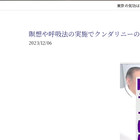
東京の気功は
心臓の疾患
心臓疾患の改善を目指す
瞑想や呼吸法の実施でクンダリニーの
腎臓の疾患
2023/12/06
腎臓は老廃物の排出を促