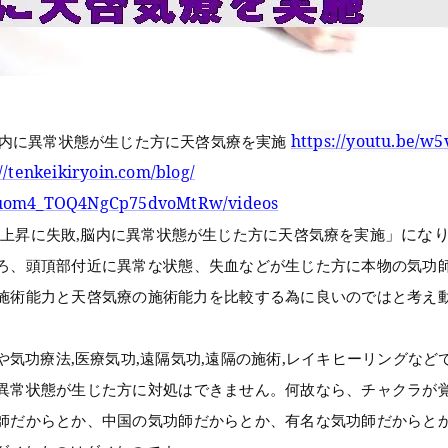
https://youtu.be/w
脳内に異常状態が生じた方に天啓気療を実施
//tenkeikiryoin.com/blog/
UCuom4_TOQ4NgCp75dvoMtRw/videos
」にな
上昇に失敗,脳内に異常状態が生じた方に天啓気療を実施
ろ、頭頂部付近に異常な状態、失血などが生じた方に本物の気功
施術能力と天啓気療の施術能力を比較する為に良いのではと考え
気功療法,医療気功,遠隔気功,遠隔の施術,レイキヒーリングな
異常状態が生じた方に対処はできません。
何故なら、チャクラが
師だからとか、中国の気功師だからとか、有名な気功師だからと