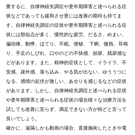
要するに、自律神経失調症や更年期障害と述べられる症
状などであっても緩和させ更には改善の期待も持てま
す。自律神経失調症の症状や更年期障害と述べられる症
状には類似点が多く、慢性的な疲労、だるさ、めまい、
偏頭痛、動悸、ほてり、不眠、便秘、 下痢、微熱、耳鳴
り、手足のしびれ、口やのどの不快感、頻尿、残尿感な
どがあります。また、精神的症状として、イライラ、不
安感、疎外感、落ち込み、やる気が出ない、ゆううつに
なる、感情の起伏が激しい、あせりを感じるなどの症状
があります。しかし、自律神経失調症と述べられる症状
や更年期障害と述べられる症状の場合様々な治療方法を
試しても改善に至らず、満足できない方が殆どと言って
良いでしょう。
確かに、遠隔しかも動画の場合、直接施術したときや電