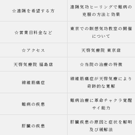
遠隔気功ヒーリングで難病の
☆遠隔を希望する方
克服の方法と効果
東京での瞑想気功教室の開催
☆営業日料金など
について
☆アクセス
天啓気療院 東京店
天啓気療院 福島店
☆当院の治療の特徴
線維筋痛症が天啓気療により
線維筋痛症
奇跡的な寛解
難病治療に革命チャクラ覚醒
難病の疾患
サイ能力
肝臓疾患の原因と症状を解明
肝臓の疾患
及び緩解法