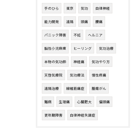
手のひら
東京
気功
自律神経
能力開発
遠隔
頭痛
腰痛
パニック障害
不妊
ヘルニア
脳性小児麻痺
ヒーリング
気功治療
本物の気功師
神経痛
気功やり方
天啓気療院
気功療法
慢性疼痛
遠隔治療
線維筋痛症
腫瘍がん
難病
生理痛
心臓肥大
偏頭痛
更年期障害
自律神経失調症