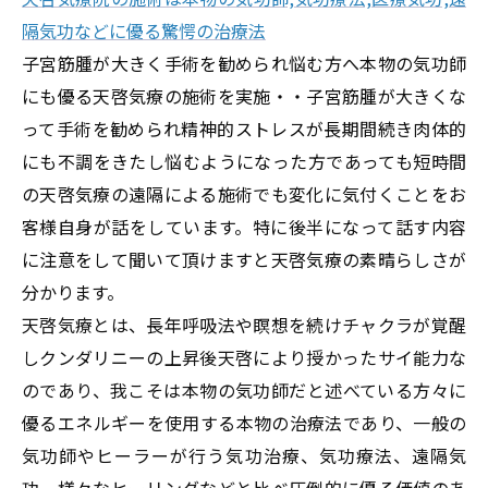
隔気功などに優る驚愕の治療法
子宮筋腫が大きく手術を勧められ悩む方へ本物の気功師
にも優る天啓気療の施術を実施・・子宮筋腫が大きくな
って手術を勧められ精神的ストレスが長期間続き肉体的
にも不調をきたし悩むようになった方であっても短時間
の天啓気療の遠隔による施術でも変化に気付くことをお
客様自身が話をしています。特に後半になって話す内容
に注意をして聞いて頂けますと天啓気療の素晴らしさが
分かります。
天啓気療とは、長年呼吸法や瞑想を続けチャクラが覚醒
しクンダリニーの上昇後天啓により授かったサイ能力な
のであり、我こそは本物の気功師だと述べている方々に
優るエネルギーを使用する本物の治療法であり、一般の
気功師やヒーラーが行う気功治療、気功療法、遠隔気
功、様々なヒーリングなどと比べ圧倒的に優る価値のあ