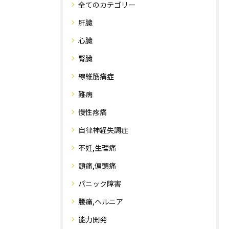
全てのカテゴリー
肝臓
心臓
腎臓
線維筋痛症
難病
慢性疼痛
自律神経失調症
不妊,生理痛
頭痛,偏頭痛
パニック障害
腰痛,ヘルニア
能力開発