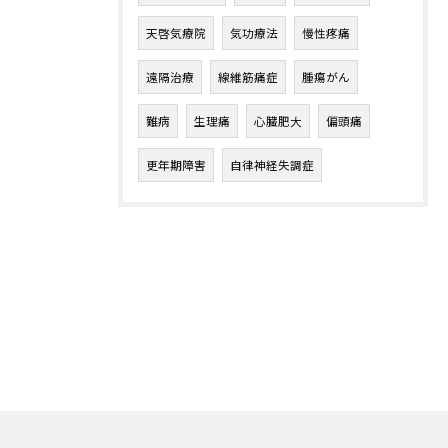
天啓気療院
気功療法
慢性疼痛
遠隔治療
線維筋痛症
腫瘍がん
難病
生理痛
心臓肥大
偏頭痛
更年期障害
自律神経失調症