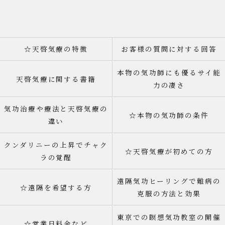
☆天啓気療の特徴
お客様の質問に対する回答
本物の気功師にも優るサイ能
天啓気療に関する書籍
力の凄さ
気功治療や療法と天啓気療の
☆本物の気功師の条件
違い
クンダリニーの上昇でチャク
☆天啓気療が初めての方
ラの覚醒
遠隔気功ヒーリングで難病の
☆遠隔を希望する方
克服の方法と効果
東京での瞑想気功教室の開催
☆営業日料金など