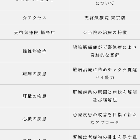
について
☆アクセス
天啓気療院 東京店
天啓気療院 福島店
☆当院の治療の特徴
線維筋痛症が天啓気療により
線維筋痛症
奇跡的な寛解
難病治療に革命チャクラ覚醒
難病の疾患
サイ能力
肝臓疾患の原因と症状を解明
肝臓の疾患
及び緩解法
心臓疾患の改善を目指す新た
心臓の疾患
なアプローチ
腎臓は老廃物の排出を促す重