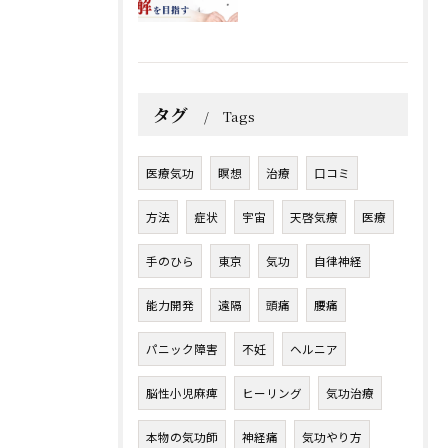
タグ
Tags
医療気功
瞑想
治療
口コミ
方法
症状
宇宙
天啓気療
医療
手のひら
東京
気功
自律神経
能力開発
遠隔
頭痛
腰痛
パニック障害
不妊
ヘルニア
脳性小児麻痺
ヒーリング
気功治療
本物の気功師
神経痛
気功やり方