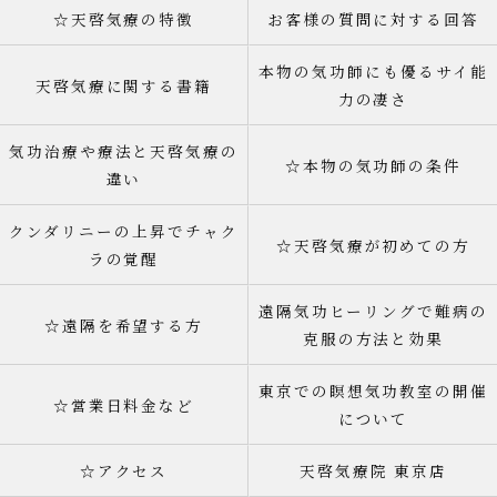
☆天啓気療の特徴
お客様の質問に対する回答
本物の気功師にも優るサイ能
天啓気療に関する書籍
力の凄さ
気功治療や療法と天啓気療の
☆本物の気功師の条件
違い
クンダリニーの上昇でチャク
☆天啓気療が初めての方
ラの覚醒
遠隔気功ヒーリングで難病の
☆遠隔を希望する方
克服の方法と効果
東京での瞑想気功教室の開催
☆営業日料金など
について
☆アクセス
天啓気療院 東京店