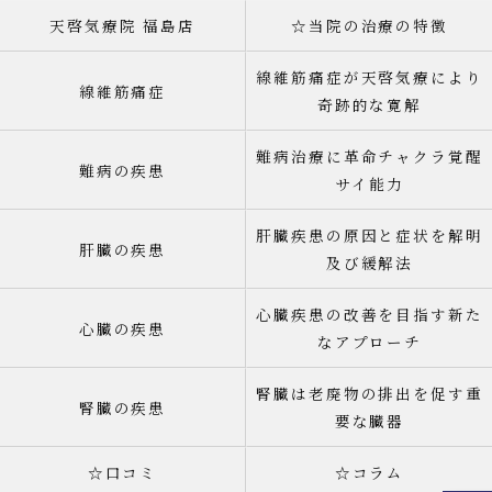
天啓気療院 福島店
☆当院の治療の特徴
線維筋痛症が天啓気療により
線維筋痛症
奇跡的な寛解
難病治療に革命チャクラ覚醒
難病の疾患
サイ能力
肝臓疾患の原因と症状を解明
肝臓の疾患
及び緩解法
心臓疾患の改善を目指す新た
心臓の疾患
なアプローチ
腎臓は老廃物の排出を促す重
腎臓の疾患
要な臓器
☆口コミ
☆コラム