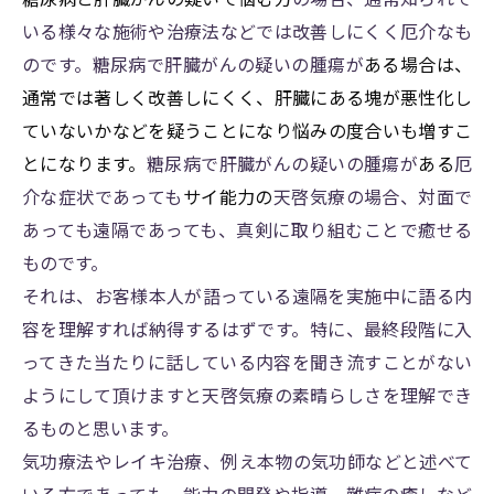
いる様々な施術や治療法などでは改善しにくく厄介なも
のです。糖尿病で肝臓がんの疑いの腫瘍が
ある場合は、
通常では著しく改善しにくく、肝臓にある塊が悪性化し
ていないかなどを疑うことになり悩みの度合いも増すこ
とになります。
糖尿病で肝臓がんの疑いの腫瘍が
ある
厄
介な症状であっても
サイ能力の
天啓気療の場合、対面で
あっても遠隔であっても、真剣に取り組むことで癒せる
ものです。
それは、お客様本人が語っている遠隔を実施中に語る内
容を理解すれば納得するはずです。特に、最終段階に入
ってきた当たりに話している内容を聞き流すことがない
ようにして頂けますと天啓気療の素晴らしさを理解でき
るものと思います。
気功療法やレイキ治療、例え本物の気功師などと述べて
いる方であっても、能力の開発や指導、難病の癒しなど