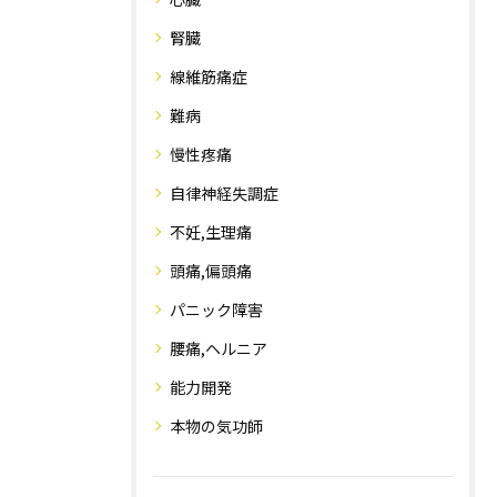
腎臓
線維筋痛症
難病
慢性疼痛
自律神経失調症
不妊,生理痛
頭痛,偏頭痛
パニック障害
腰痛,ヘルニア
能力開発
本物の気功師