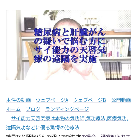
本件の動画
ウェブページA
ウェブページB
公開動画
ホーム
ブログ
ランディングページ
サイ能力天啓気療は本物の気功師,気功療法,医療気功,
遠隔気功などに優る驚愕の治療法
糖尿病と肝臓がんの疑いで悩む方
の場合、通常知られて