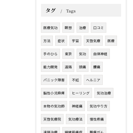
タグ
Tags
医療気功
瞑想
治療
口コミ
方法
症状
宇宙
天啓気療
医療
手のひら
東京
気功
自律神経
能力開発
遠隔
頭痛
腰痛
パニック障害
不妊
ヘルニア
脳性小児麻痺
ヒーリング
気功治療
本物の気功師
神経痛
気功やり方
天啓気療院
気功療法
慢性疼痛
遠隔治療
線維筋痛症
腫瘍がん