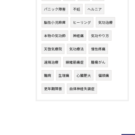
パニック障害
不妊
ヘルニア
脳性小児麻痺
ヒーリング
気功治療
本物の気功師
神経痛
気功やり方
天啓気療院
気功療法
慢性疼痛
遠隔治療
線維筋痛症
腫瘍がん
難病
生理痛
心臓肥大
偏頭痛
更年期障害
自律神経失調症