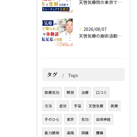
天啓気療院の東京で難病施術に気功で寛解を目指すクンダリニーチャクラ覚醒法
2026/08/07
天啓気療の施術活動で得られる効果や体験談と好転反応の実際
タグ
Tags
医療気功
瞑想
治療
口コミ
方法
症状
宇宙
天啓気療
医療
手のひら
東京
気功
自律神経
能力開発
遠隔
頭痛
腰痛