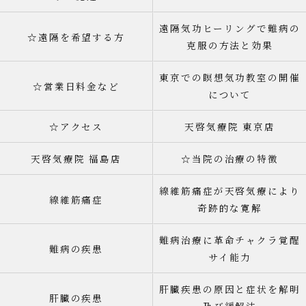
遠隔気功ヒーリングで難病の
☆遠隔を希望する方
克服の方法と効果
東京での瞑想気功教室の開催
☆営業日料金など
について
☆アクセス
天啓気療院 東京店
天啓気療院 福島店
☆当院の治療の特徴
線維筋痛症が天啓気療により
線維筋痛症
奇跡的な寛解
難病治療に革命チャクラ覚醒
難病の疾患
サイ能力
肝臓疾患の原因と症状を解明
肝臓の疾患