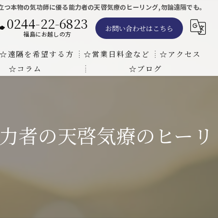
立つ本物の気功師に優る能力者の天啓気療のヒーリング,勿論遠隔でも。
0244-22-6823
お問い合わせはこちら
福島にお越しの方
☆遠隔を希望する方
☆営業日料金など
☆アクセス
☆コラム
☆ブログ
遠隔気功ヒーリングで難病の克服の方法と効果
東京での瞑想気功教室の開催について
天啓気療院 東京店
天啓気療院 福島店
力者の天啓気療のヒーリ