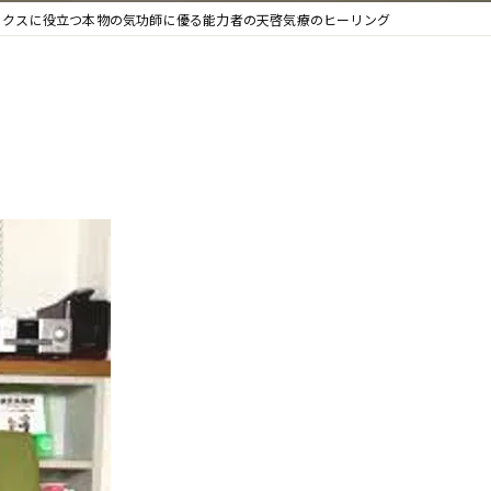
ックスに役立つ本物の気功師に優る能力者の天啓気療のヒーリング