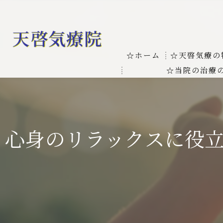
☆ホーム
☆天啓気療の
☆当院の治療
お客様の質問
線維筋痛症
天啓気療に関
線維筋痛症が天啓気療に
心身のリラックスに役
本物の気功師
難病の疾患
気功治療や療
難病治療に革命チャクラ
肝臓の疾患
肝臓疾患の原因と症状を