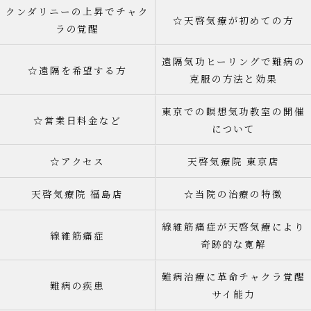
クンダリニーの上昇でチャク
☆天啓気療が初めての方
ラの覚醒
遠隔気功ヒーリングで難病の
☆遠隔を希望する方
克服の方法と効果
東京での瞑想気功教室の開催
☆営業日料金など
について
☆アクセス
天啓気療院 東京店
天啓気療院 福島店
☆当院の治療の特徴
線維筋痛症が天啓気療により
線維筋痛症
奇跡的な寛解
難病治療に革命チャクラ覚醒
難病の疾患
サイ能力