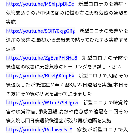
https://youtu.be/M8hIjJpDk9c
新型コロナの後遺症・
気管支辺りの背中側の痛みに悩む方に天啓気療の遠隔を
実施
https://youtu.be/8ORY0xjgGRg
新型コロナの改善や後
遺症の改善に,最初から最後まで黙ってひたすら実施する
遠隔
https://youtu.be/ZgEvnPHSHo8
新型コロナの予防や
後遺症の改善に天啓気療のヒーリングをお試し下さい
https://youtu.be/BOzIj9CupEk
新型コロナで入院,その
後退院したが後遺症が辛く翌8月22日遠隔を実施,本日そ
の方にその後の状況を語って頂きました
https://youtu.be/W1mPY94Jgrw
新型コロナで味覚障
害や嗅覚障害,呼吸困難,高熱や倦怠感で遠隔を二回その
後入院し四日後退院後遺症が残り再び遠隔を実施
https://youtu.be/Rcdlxv5JvLY
家族が新型コロナで入