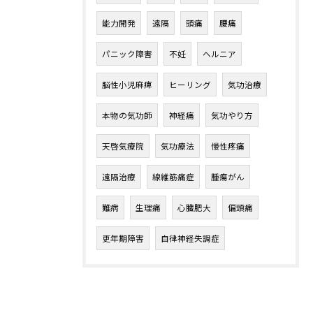
能力開発
遠隔
頭痛
腰痛
パニック障害
不妊
ヘルニア
脳性小児麻痺
ヒーリング
気功治療
本物の気功師
神経痛
気功やり方
天啓気療院
気功療法
慢性疼痛
遠隔治療
線維筋痛症
腫瘍がん
難病
生理痛
心臓肥大
偏頭痛
更年期障害
自律神経失調症