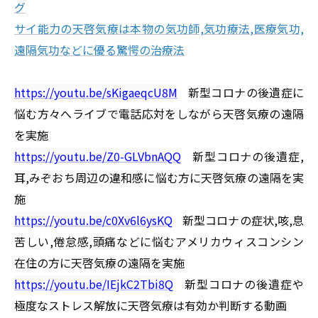
グ
サイ能力の天啓気療は本物の気功師,気功療法,医療気功,
遠隔気功などに優る驚愕の治療法
https://youtu.be/sKigaeqcU8M
新型コロナの後遺症に
悩む方々へライブで電話応対をしながら天啓気療の遠隔
を実施
https://youtu.be/Z0-GLVbnAQQ
新型コロナの後遺症,
耳,みぞおち周辺の違和感に悩む方に天啓気療の遠隔を実
施
https://youtu.be/c0Xv6l6ysKQ
新型コロナの症状,咳,息
苦しい,倦怠感,頭痛などに悩むアメリカウィスコンシン
在住の方に天啓気療の遠隔を実施
https://youtu.be/IEjkC2Tbi8Q
新型コロナの後遺症や
極度なストレス解放に天啓気療は有効か判断する動画