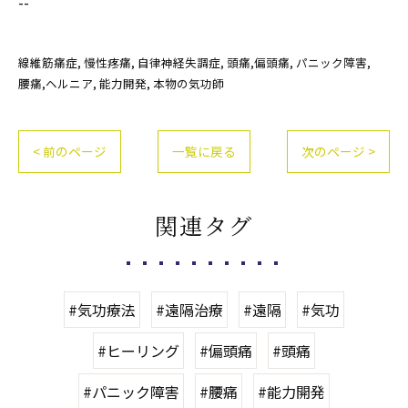
--
線維筋痛症
慢性疼痛
自律神経失調症
頭痛,偏頭痛
パニック障害
腰痛,ヘルニア
能力開発
本物の気功師
< 前のページ
一覧に戻る
次のページ >
関連タグ
#気功療法
#遠隔治療
#遠隔
#気功
#ヒーリング
#偏頭痛
#頭痛
#パニック障害
#腰痛
#能力開発