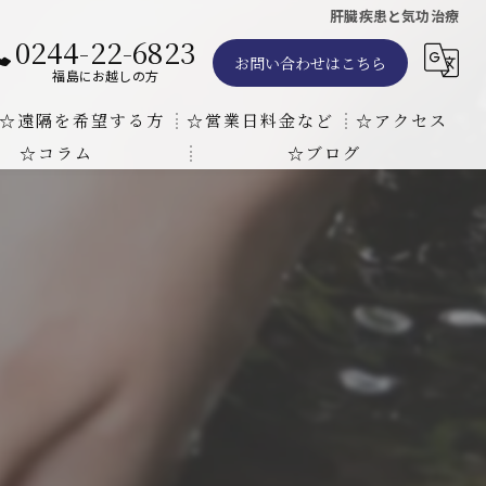
肝臓疾患と気功治療
0244-22-6823
お問い合わせはこちら
福島にお越しの方
☆遠隔を希望する方
☆営業日料金など
☆アクセス
☆コラム
☆ブログ
遠隔気功ヒーリングで難病の克服の方法と効果
東京での瞑想気功教室の開催について
天啓気療院 東京店
天啓気療院 福島店