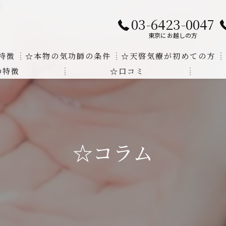
03-6423-0047
東京にお越しの方
特徴
☆本物の気功師の条件
☆天啓気療が初めての方
の特徴
☆口コミ
に対する回答
クンダリニーの上昇でチャクラの覚醒
する書籍
より奇跡的な寛解
にも優るサイ能力の凄さ
☆コラム
法と天啓気療の違い
覚醒サイ能力
解明及び緩解法