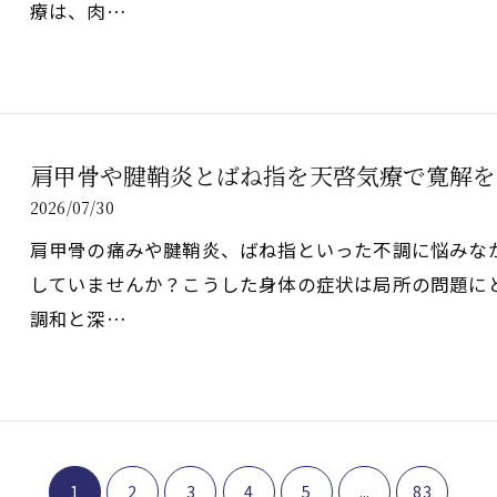
療は、肉…
肩甲骨や腱鞘炎とばね指を天啓気療で寛解を
2026/07/30
肩甲骨の痛みや腱鞘炎、ばね指といった不調に悩みな
していませんか？こうした身体の症状は局所の問題に
調和と深…
1
2
3
4
5
...
83