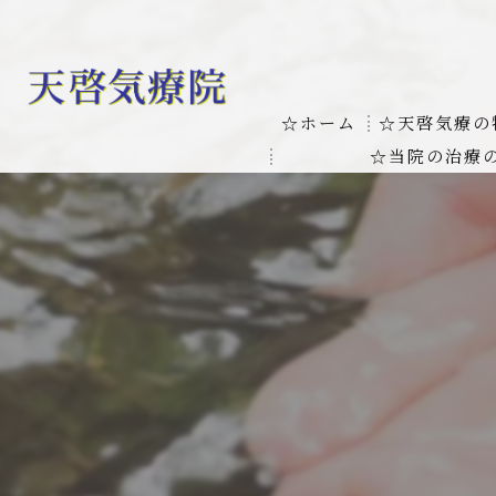
☆ホーム
☆天啓気療の
☆当院の治療
お客様の質問
線維筋痛症
天啓気療に関
線維筋痛症が天啓気療に
本物の気功師
難病の疾患
気功治療や療
難病治療に革命チャクラ
肝臓の疾患
肝臓疾患の原因と症状を