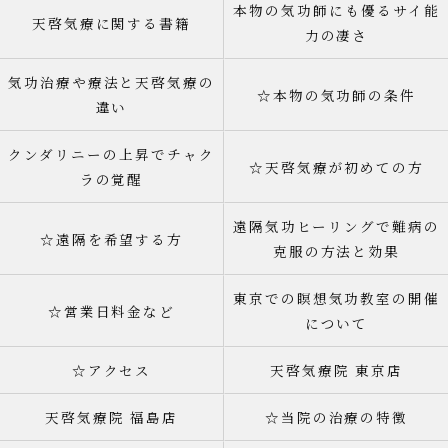
本物の気功師にも優るサイ能
天啓気療に関する書籍
力の凄さ
気功治療や療法と天啓気療の
☆本物の気功師の条件
違い
クンダリニーの上昇でチャク
☆天啓気療が初めての方
ラの覚醒
遠隔気功ヒーリングで難病の
☆遠隔を希望する方
克服の方法と効果
東京での瞑想気功教室の開催
☆営業日料金など
について
☆アクセス
天啓気療院 東京店
天啓気療院 福島店
☆当院の治療の特徴