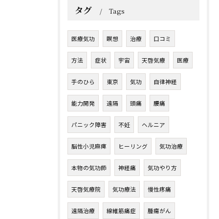
タグ
Tags
医療気功
瞑想
治療
口コミ
方法
症状
宇宙
天啓気療
医療
手のひら
東京
気功
自律神経
能力開発
遠隔
頭痛
腰痛
パニック障害
不妊
ヘルニア
脳性小児麻痺
ヒーリング
気功治療
本物の気功師
神経痛
気功やり方
天啓気療院
気功療法
慢性疼痛
遠隔治療
線維筋痛症
腫瘍がん