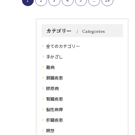
1
2
3
4
5
...
29
カテゴリー
Categories
全てのカテゴリー
手かざし
難病
膵臓疾患
膠原病
腎臓疾患
脳性麻痺
肝臓疾患
瞑想