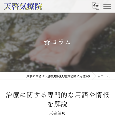
☆コラム
東京の気功は天啓気療院(天啓気功療法治療院)
☆コラム
治療に関する専門的な用語や情報
を解説
天啓気功