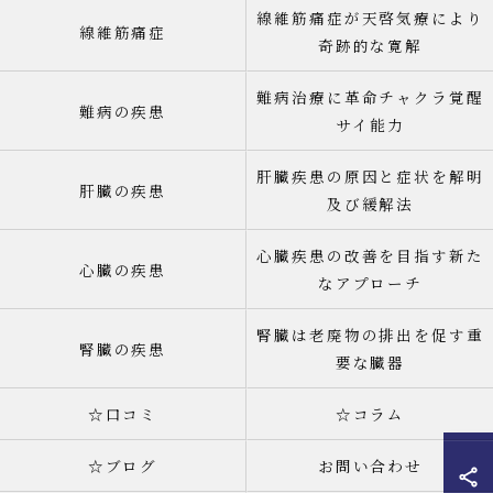
線維筋痛症が天啓気療により
線維筋痛症
奇跡的な寛解
難病治療に革命チャクラ覚醒
難病の疾患
サイ能力
肝臓疾患の原因と症状を解明
肝臓の疾患
及び緩解法
心臓疾患の改善を目指す新た
心臓の疾患
なアプローチ
腎臓は老廃物の排出を促す重
腎臓の疾患
要な臓器
☆口コミ
☆コラム
☆ブログ
お問い合わせ