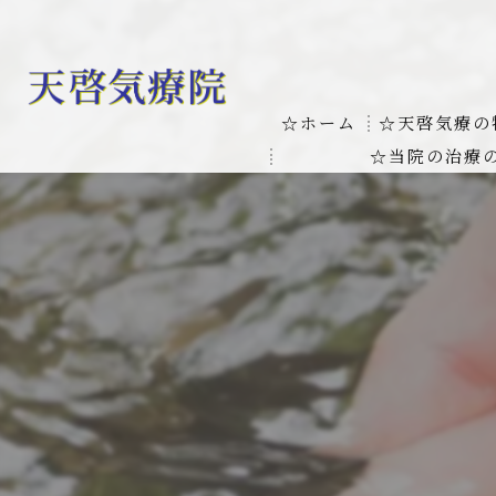
☆ホーム
☆天啓気療の
☆当院の治療
お客様の質問
線維筋痛症
天啓気療に関
線維筋痛症が天啓気療に
本物の気功師
難病の疾患
気功治療や療
難病治療に革命チャクラ
肝臓の疾患
肝臓疾患の原因と症状を