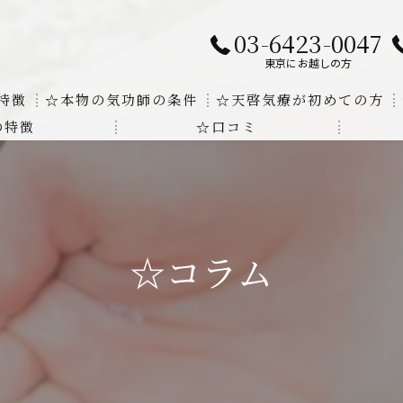
03-6423-0047
東京にお越しの方
特徴
☆本物の気功師の条件
☆天啓気療が初めての方
の特徴
☆口コミ
に対する回答
クンダリニーの上昇でチャクラの覚醒
する書籍
より奇跡的な寛解
にも優るサイ能力の凄さ
☆コラム
法と天啓気療の違い
覚醒サイ能力
解明及び緩解法