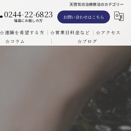
天啓気功治療療法のカテゴリー
0244-22-6823
お問い合わせはこちら
福島にお越しの方
☆遠隔を希望する方
☆営業日料金など
☆アクセス
☆コラム
☆ブログ
遠隔気功ヒーリングで難病の克服の方法と効果
東京での瞑想気功教室の開催について
天啓気療院 東京店
天啓気療院 福島店