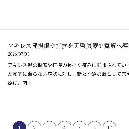
アキレス腱損傷や打撲を天啓気療で寛解へ導
2026/07/30
アキレス腱の損傷や打撲の長引く痛みに悩まされてい
か寛解に至らない症状に対し、新たな選択肢として天
療は、肉…
1
2
3
4
5
...
17